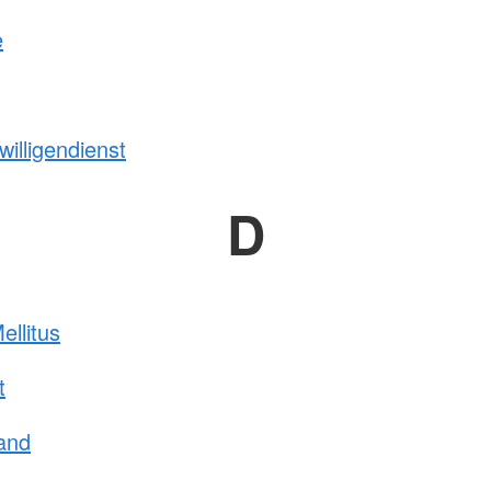
e
willigendienst
D
ellitus
t
and