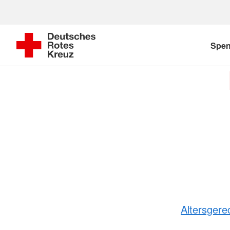
Spe
Altersger