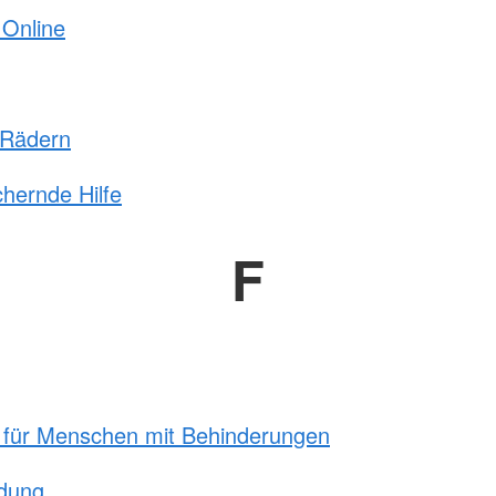
 Online
 Rädern
chernde Hilfe
F
t für Menschen mit Behinderungen
ldung