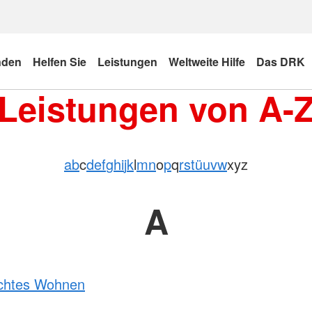
nden
Helfen Sie
Leistungen
Weltweite Hilfe
Das DRK
Leistungen von A-
a
b
c
d
e
f
g
h
i
j
k
l
m
n
o
p
q
r
s
t
ü
u
v
w
x
y
z
A
echtes Wohnen