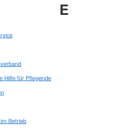
E
rvice
nverband
e Hilfe für Pflegende
en
 im Betrieb