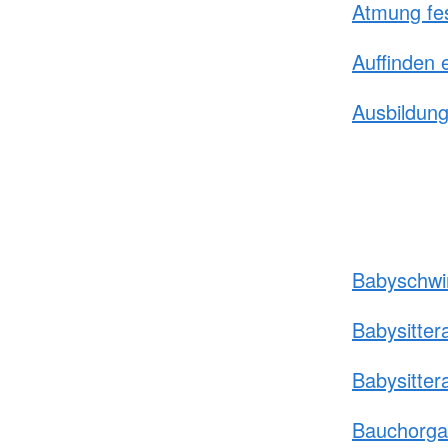
Atmung fes
Auffinden 
Ausbildung 
Babyschw
Babysitter
Babysitter
Bauchorg