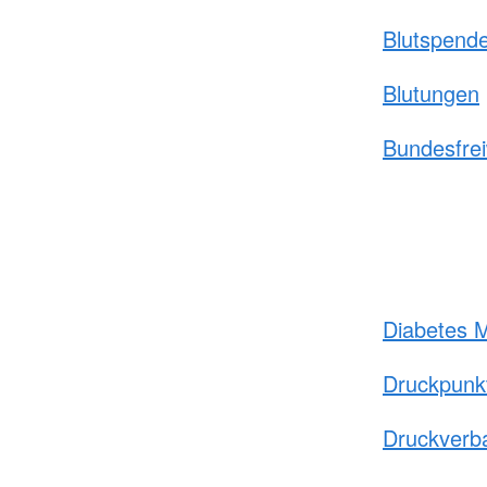
Blutspend
Blutungen
Bundesfrei
Diabetes M
Druckpunk
Druckverb