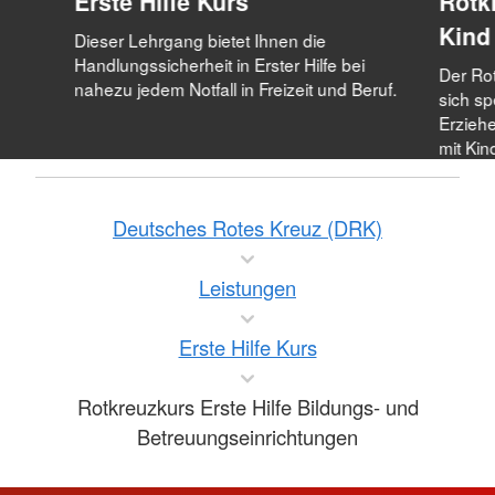
Erste Hilfe Kurs
Rotk
Kind
Dieser Lehrgang bietet Ihnen die
Handlungssicherheit in Erster Hilfe bei
Der Rot
nahezu jedem Notfall in Freizeit und Beruf.
sich sp
Erziehe
mit Kin
Deutsches Rotes Kreuz (DRK)
Leistungen
Erste Hilfe Kurs
Rotkreuzkurs Erste Hilfe Bildungs- und
Betreuungseinrichtungen