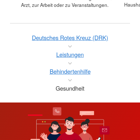
Hausha
Arzt, zur Arbeit oder zu Veranstaltungen.
Deutsches Rotes Kreuz (DRK)
Leistungen
Behindertenhilfe
Gesundheit