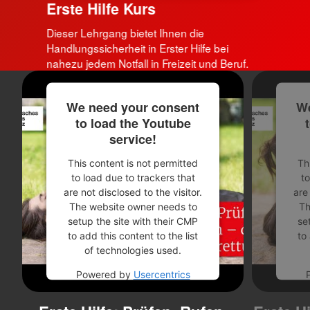
Erste Hilfe Kurs
Dieser Lehrgang bietet Ihnen die
Handlungssicherheit in Erster Hilfe bei
nahezu jedem Notfall in Freizeit und Beruf.
We need your consent
We
to load the Youtube
service!
This content is not permitted
Th
to load due to trackers that
to
are not disclosed to the visitor.
are
The website owner needs to
Th
setup the site with their CMP
se
to add this content to the list
to
of technologies used.
Powered by
Usercentrics
Consent Management
Platform