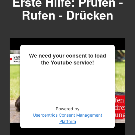
Erste Hilfe: Prüfen -
Rufen - Drücken
We need your consent to load
the Youtube service!
This content is not permitted to load due
to trackers that are not disclosed to the
visitor. The website owner needs to
setup the site with their CMP to add this
content to the list of technologies used.
Powered by
Usercentrics Consent Management
Platform