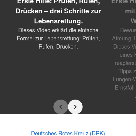
Erste Hilfe: Prüfen, Rufen,
Erste H
Drücken – drei Schritte zur
mit
Lebensrettung.
W
Dieses Video erklärt die einfache
Bewuss
Formel zur Lebensrettung: Prüfen,
Atmung. I
Rufen, Drücken.
Dieses Vi
eines K
reagiers
Tipps 
Lungen-W
Ernstfal
Deutsches Rotes Kreuz (DRK)