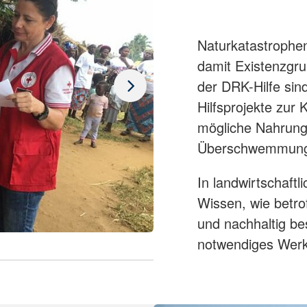
Naturkatastrophen
damit Existenzgru
der DRK-Hilfe si
Hilfsprojekte zur
mögliche Nahrung
Überschwemmunge
In landwirtschaft
Wissen, wie betro
und nachhaltig be
notwendiges Werk
Integrier