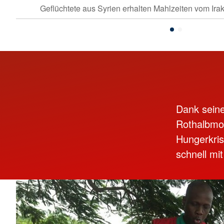
Geflüchtete aus Syrien erhalten Mahlzeiten vom Ir
Dank seine
Rothalbmon
Hungerkris
schnell mi