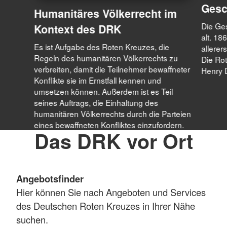
Gesc
Humanitäres Völkerrecht im
Die Ge
Kontext des DRK
alt. 1
Es ist Aufgabe des Roten Kreuzes, die
allerer
Regeln des humanitären Völkerrechts zu
Die Ro
verbreiten, damit die Teilnehmer bewaffneter
Henry 
Konflikte sie im Ernstfall kennen und
umsetzen können. Außerdem ist es Teil
seines Auftrags, die Einhaltung des
humanitären Völkerrechts durch die Parteien
eines bewaffneten Konfliktes einzufordern.
Das DRK vor Ort
Angebotsfinder
Hier können Sie nach Angeboten und Services
des Deutschen Roten Kreuzes in Ihrer Nähe
suchen.