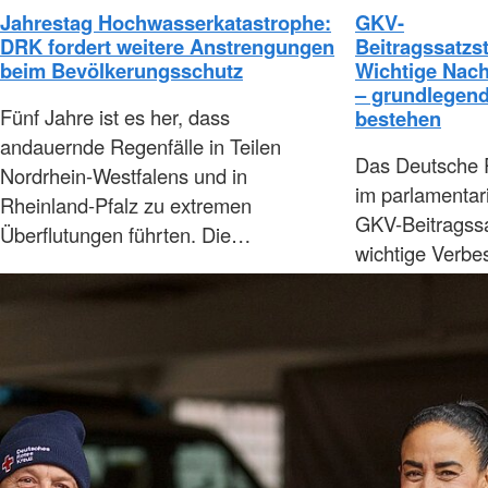
Jahrestag Hochwasserkatastrophe:
GKV-
DRK fordert weitere Anstrengungen
Beitragssatzst
beim Bevölkerungsschutz
Wichtige Nach
– grundlegend
Fünf Jahre ist es her, dass
bestehen
andauernde Regenfälle in Teilen
Das Deutsche 
Nordrhein-Westfalens und in
im parlamentar
Rheinland-Pfalz zu extremen
GKV-Beitragssa
Überflutungen führten. Die…
wichtige Verbe