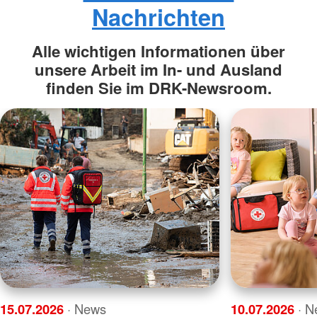
Nachrichten
Alle wichtigen Informationen über
unsere Arbeit im In- und Ausland
finden Sie im DRK-Newsroom.
15.07.2026
· News
10.07.2026
· 