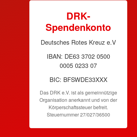
DRK-
Spendenkonto
Deutsches Rotes Kreuz e.V
IBAN: DE63 3702 0500
0005 0233 07
BIC: BFSWDE33XXX
Das DRK e.V. ist als gemeinnützige
Organisation anerkannt und von der
Körperschaftssteuer befreit.
Steuernummer 27/027/36500