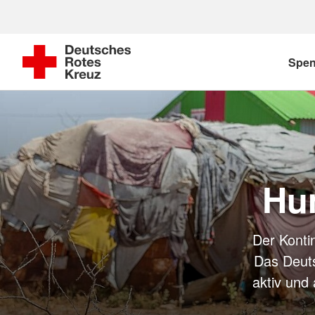
Spe
Hum
Der Konti
Das Deuts
aktiv und 