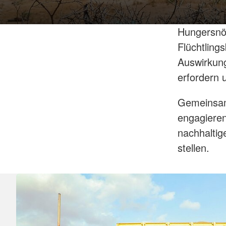
Hungersnöt
Flüchtling
Auswirkun
erfordern 
Gemeinsam
engagieren
nachhaltig
stellen.