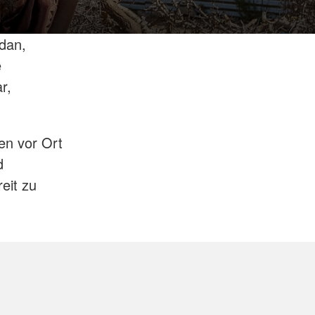
udan,
e
r,
en vor Ort
d
eit zu