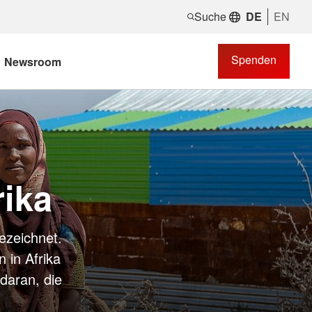
Suche
DE
EN
Spenden
Newsroom
rika
ezeichnet.
 in Afrika
 daran, die