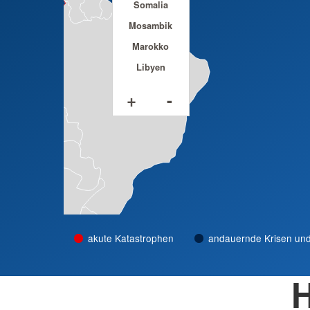
Somalia
Afghanistan
Gazastreifen
Mosambik
Marokko
Libyen
+
-
akute Katastrophen
andauernde Krisen und
H