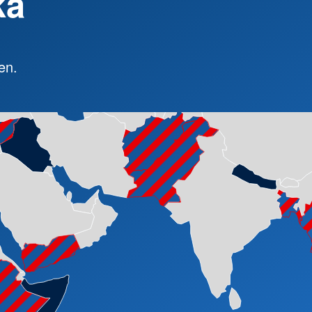
ka
en.