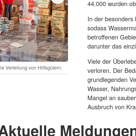
44.000 wurden ob
In der besonders
sodass Wassermass
betroffenen Gebie
darunter das einz
Viele der Überle
 Verteilung von Hilfsgütern.
Nach der Katastrophe sta
verloren. Der Bed
grundlegenden Ve
Wasser, Nahrungs
Mangel an sauber
Ausbruch von Kra
Aktuelle Meldunge