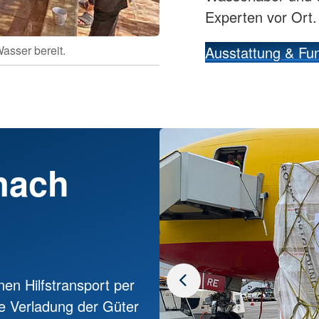
Experten vor Ort
asser bereit.
Teil d
Ausstattung & Fun
 nach
n Hilfstransport per
e Verladung der Güter