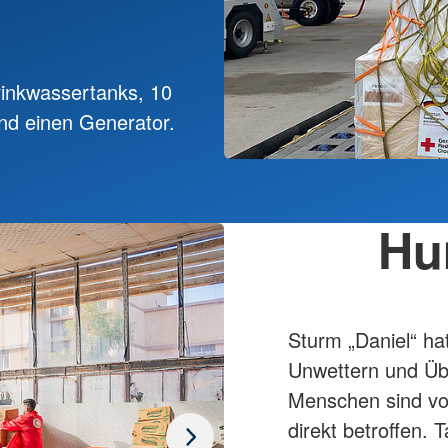
rinkwassertanks, 10
nd einen Generator.
Hu
Sturm „Daniel“ ha
Unwettern und Übe
Menschen sind v
direkt betroffen.