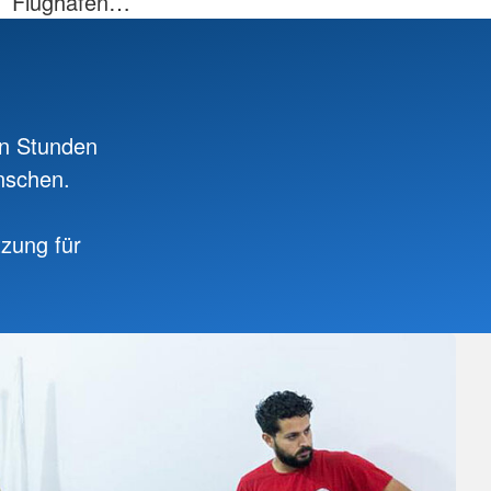
Flughafen…
en Stunden
enschen.
tzung für