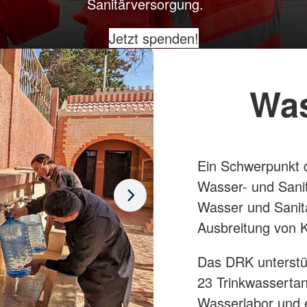
Sanitärversorgung.
Jetzt spenden!
Was
Ein Schwerpunkt d
Wasser- und Sani
Wasser und Sanitä
Ausbreitung von 
Das DRK unterstüt
23 Trinkwasserta
Wasserlabor und e