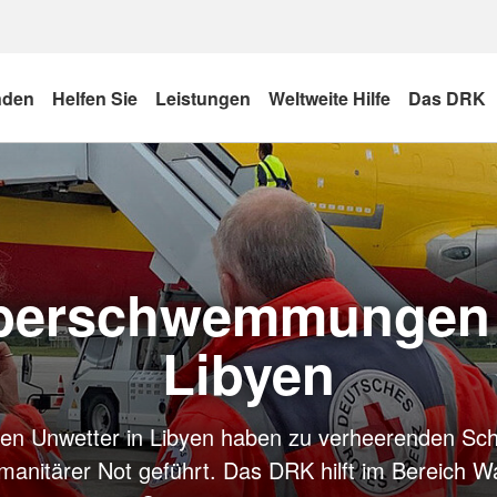
nden
Helfen Sie
Leistungen
Weltweite Hilfe
Das DRK
berschwemmungen 
Libyen
igen Unwetter in Libyen haben zu verheerenden Sc
manitärer Not geführt. Das DRK hilft im Bereich W