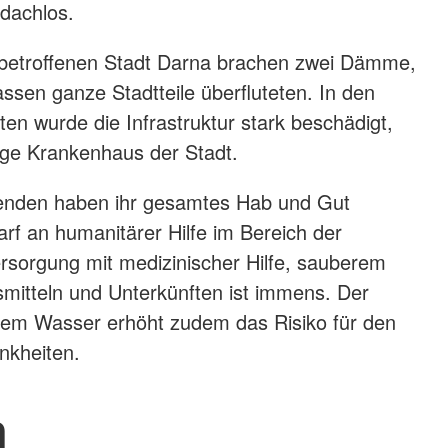
dachlos.
 betroffenen Stadt Darna brachen zwei Dämme,
en ganze Stadtteile überfluteten. In den
ten wurde die Infrastruktur stark beschädigt,
ige Krankenhaus der Stadt.
benden haben ihr gesamtes Hab und Gut
nden Rettungs- und Soforthilfe-Maßnahmen im Fokus.
arf an humanitärer Hilfe im Bereich der
rsorgung mit medizinischer Hilfe, sauberem
mitteln und Unterkünften ist immens. Der
em Wasser erhöht zudem das Risiko für den
nkheiten.
n