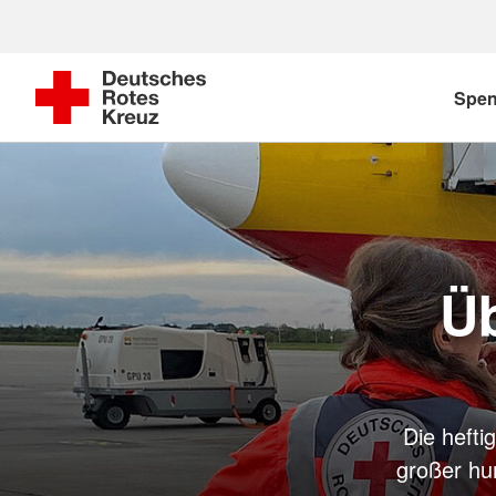
Spe
Ü
Die heft
großer hu