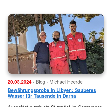
20.03.2024
· Blog
· Michael Heerde
Bewährungsprobe in Libyen: Sauberes
Wasser für Tausende in Darna
Ausgelöst durch ein Sturmtief im September