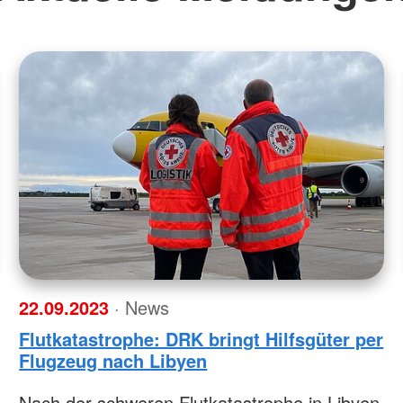
22.09.2023
· News
Flutkatastrophe: DRK bringt Hilfsgüter per
Flugzeug nach Libyen
Nach der schweren Flutkatastrophe in Libyen