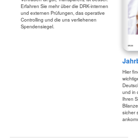
Erfahren Sie mehr über die DRK-internen
und externen Prüfungen, das operative
Controlling und die uns verliehenen
Spendensiegel.
Jahr
Hier fi
wichtig
Deutsc
und in 
Ihren 
Bilanze
sicher 
ankommt