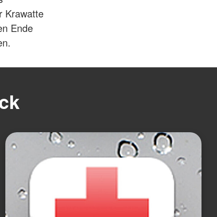
r Krawatte
ren Ende
en.
ick