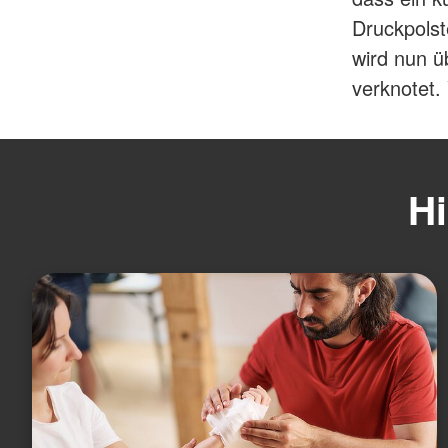
Druckpolst
wird nun ü
verknotet.
Hi