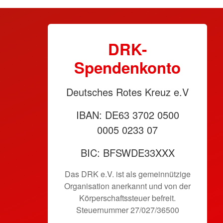
DRK-
Spendenkonto
Deutsches Rotes Kreuz e.V
IBAN: DE63 3702 0500
0005 0233 07
BIC: BFSWDE33XXX
Das DRK e.V. ist als gemeinnützige
Organisation anerkannt und von der
Körperschaftssteuer befreit.
Steuernummer 27/027/36500