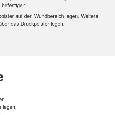
befestigen.
kpolster auf den Wundbereich legen. Weitere
ber das Druckpolster legen.
Wundauflage befestigen
e
en.
e legen,
s