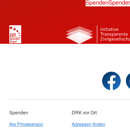
Spenden
Spende
Spenden
DRK vor Ort
Als Privatperson
Adressen finden