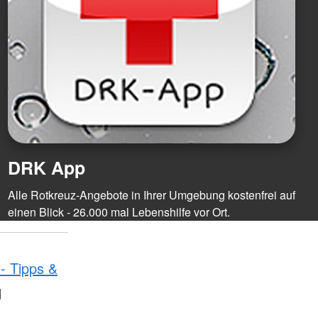
DRK App
Alle Rotkreuz-Angebote in Ihrer Umgebung kostenfrei auf
einen Blick - 26.000 mal Lebenshilfe vor Ort.
 - Tipps &
d