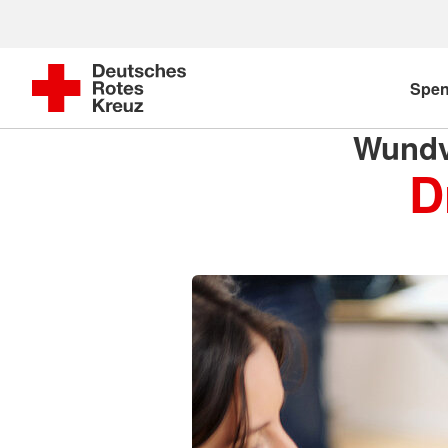
Spe
Wundv
D