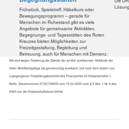
Die DR
Lösunge
Frühstück, Spieletreff, Häkelkurs oder
Bewegungsprogramm – gerade für
Menschen im Ruhestand gibt es viele
Angebote für gemeinsame Aktivitäten.
Begegnungs- und Tagesstätten des Roten
Kreuzes bieten Möglichkeiten zur
Freizeitgestaltung, Begleitung und
Betreuung, auch für Menschen mit Demenz.
Wir sind wegen Förderung der Zwecke der amtlich anerkannten Verbände der
freien Wohlfahrtspflege als gemeinnützig anerkannt und nach dem letzten uns
zugegangenen Freistellungsbescheid des Finanzamtes für Körperschaften I,
Berlin, Steuernummer 27/027/36500 vom 15.04.2020 nach § 5 Abs. 1 Nr. 9 des
KStG von der Körperschaftsteuer befreit.