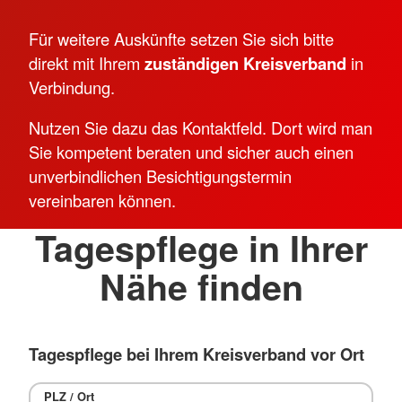
Für weitere Auskünfte setzen Sie sich bitte
direkt mit Ihrem
zuständigen Kreisverband
in
Verbindung.
Nutzen Sie dazu das Kontaktfeld. Dort wird man
Sie kompetent beraten und sicher auch einen
unverbindlichen Besichtigungstermin
vereinbaren können.
Tagespflege in Ihrer
Nähe finden
Tagespflege bei Ihrem Kreisverband vor Ort
PLZ / Ort