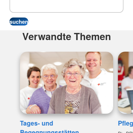
Verwandte Themen
Tages- und
Pfle
Begegnungsstätten