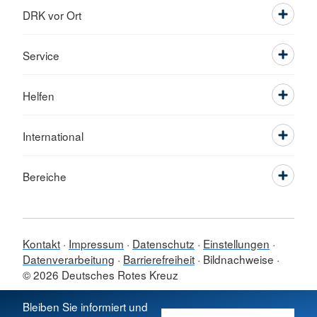
DRK vor Ort
Service
Helfen
International
Bereiche
Kontakt
Impressum
Datenschutz
Einstellungen
Datenverarbeitung
Barrierefreiheit
Bildnachweise
© 2026 Deutsches Rotes Kreuz
Sprache wechseln zu
Bleiben Sie informiert und