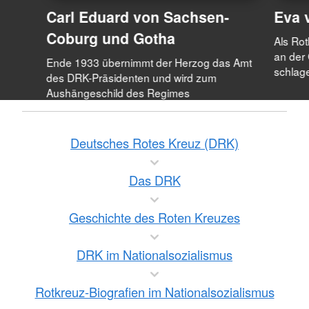
Carl Eduard von Sachsen-
Eva 
Coburg und Gotha
Als Rot
an der 
Ende 1933 übernimmt der Herzog das Amt
schlage
des DRK-Präsidenten und wird zum
Aushängeschild des Regimes
Deutsches Rotes Kreuz (DRK)
Das DRK
Geschichte des Roten Kreuzes
DRK im Nationalsozialismus
Rotkreuz-Biografien im Nationalsozialismus