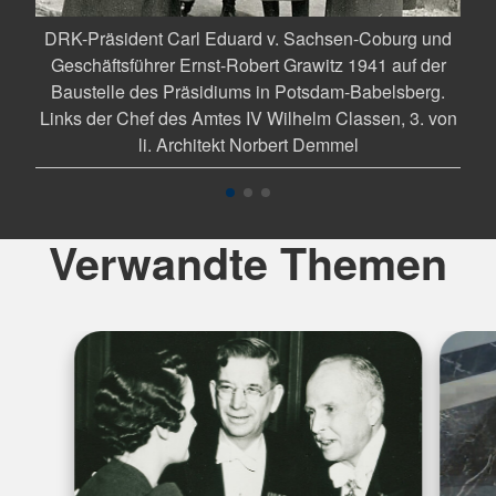
-
DRK-Präsident Carl Eduard v. Sachsen-Coburg und
Gr
 um
Geschäftsführer Ernst-Robert Grawitz 1941 auf der
Pot
 aus
Baustelle des Präsidiums in Potsdam-Babelsberg.
Links der Chef des Amtes IV Wilhelm Classen, 3. von
li. Architekt Norbert Demmel
Verwandte Themen