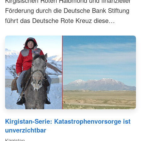
Kirgisischen Roten Halbmond und finanzieller
Förderung durch die Deutsche Bank Stiftung
führt das Deutsche Rote Kreuz diese
innovative Form der Hilfe im Land ein –
Projektleiter Shavkat Abdujabarov über Erfolge
und die Pläne für 2021.
Kirgistan-Serie: Katastrophenvorsorge ist
unverzichtbar
Kirgistan