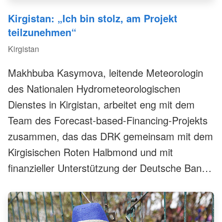
Kirgistan: „Ich bin stolz, am Projekt
teilzunehmen“
Kirgistan
Makhbuba Kasymova, leitende Meteorologin
des Nationalen Hydrometeorologischen
Dienstes in Kirgistan, arbeitet eng mit dem
Team des Forecast-based-Financing-Projekts
zusammen, das das DRK gemeinsam mit dem
Kirgisischen Roten Halbmond und mit
finanzieller Unterstützung der Deutsche Bank
Stiftung im Land durchführt. Die kirgisische
Wetterexpertin berät das Team, hat selbst
aber auch eine Menge dazugelernt.