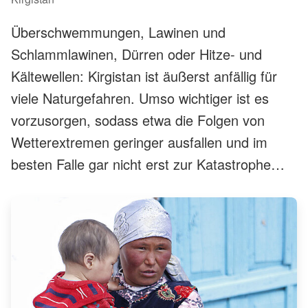
Überschwemmungen, Lawinen und
Schlammlawinen, Dürren oder Hitze- und
Kältewellen: Kirgistan ist äußerst anfällig für
viele Naturgefahren. Umso wichtiger ist es
vorzusorgen, sodass etwa die Folgen von
Wetterextremen geringer ausfallen und im
besten Falle gar nicht erst zur Katastrophe
werden. Shavkat Abdujabarov, Leiter des
DRK-Projekts zur vorausschauenden
humanitären Hilfe in Kirgistan, macht sich
deshalb Gedanken anlässlich des
Internationalen Tages der
Katastrophenvorsorge am 13. Oktober.