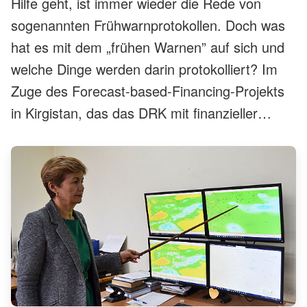
Hilfe geht, ist immer wieder die Rede von
sogenannten Frühwarnprotokollen. Doch was
hat es mit dem „frühen Warnen” auf sich und
welche Dinge werden darin protokolliert? Im
Zuge des Forecast-based-Financing-Projekts
in Kirgistan, das das DRK mit finanzieller
Förderung der Deutsche Bank Stiftung
unterstützt, sind gleich zwei
Frühwarnprotokolle entstanden. Ein Einblick
am Beispiel des „Hitzewellen-Protokolls“, dem
Frühwarnprotokoll für Hitzewellen.