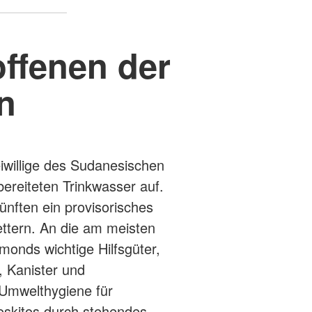
offenen der
n
willige des Sudanesischen
bereiteten Trinkwasser auf.
ünften ein provisorisches
ttern. An die am meisten
monds wichtige Hilfsgüter,
 Kanister und
 Umwelthygiene für
skitos durch stehendes