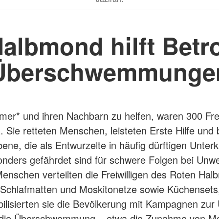
albmond hilft Betr
Überschwemmunge
er* und ihren Nachbarn zu helfen, waren 300 Frei
Sie retteten Menschen, leisteten Erste Hilfe und 
ene, die als Entwurzelte in häufig dürftigen Unterk
nders gefährdet sind für schwere Folgen bei Unwe
enschen verteilten die Freiwilligen des Roten Halb
 Schlafmatten und Moskitonetze sowie Küchensets,
bilisierten sie die Bevölkerung mit Kampagnen zur
 die Überschwemmung – etwa die Zunahme von Mo