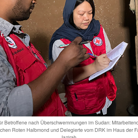
 für Betroffene nach Überschwemmungen im Sudan: Mitarbeiten
chen Roten Halbmond und Delegierte vom DRK im Haus der Fam
Jazirah.