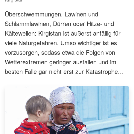
Überschwemmungen, Lawinen und
Schlammlawinen, Dürren oder Hitze- und
Kältewellen: Kirgistan ist äußerst anfällig für
viele Naturgefahren. Umso wichtiger ist es
vorzusorgen, sodass etwa die Folgen von
Wetterextremen geringer ausfallen und im
besten Falle gar nicht erst zur Katastrophe
werden. Shavkat Abdujabarov, Leiter des
DRK-Projekts zur vorausschauenden
humanitären Hilfe in Kirgistan, macht sich
deshalb Gedanken anlässlich des
Internationalen Tages der
Katastrophenvorsorge am 13. Oktober.