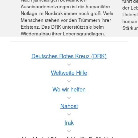
führt d
Auseinandersetzungen ist die humanitäre
der Le
Notlage im Nordirak immer noch groß. Viele
Unters
Menschen stehen vor den Trümmern ihrer
humanit
Existenz. Das DRK unterstützt sie beim
Stärkun
Wiederaufbau ihrer Lebensgrundlagen.
Deutsches Rotes Kreuz (DRK)
Weltweite Hilfe
Wo wir helfen
Nahost
Irak