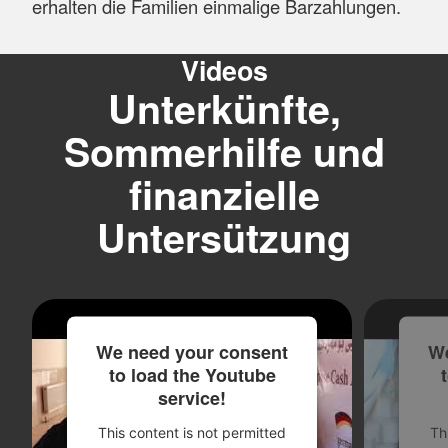
erhalten die Familien einmalige Barzahlungen.
Videos
Unterkünfte,
Sommerhilfe und
finanzielle
Untersützung
We need your consent
We
to load the Youtube
service!
This content is not permitted
Th