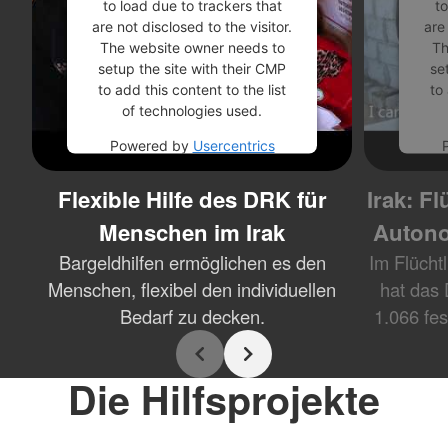
to load due to trackers that
to
are not disclosed to the visitor.
are
The website owner needs to
Th
setup the site with their CMP
se
to add this content to the list
to
of technologies used.
Powered by
Usercentrics
Consent Management
Platform
Flexible Hilfe des DRK für
Irak: F
Menschen im Irak
Autono
Bargeldhilfen ermöglichen es den
Im Flücht
Menschen, flexibel den individuellen
hat das 
Bedarf zu decken.
1.066 fes
Die Hilfsprojekte