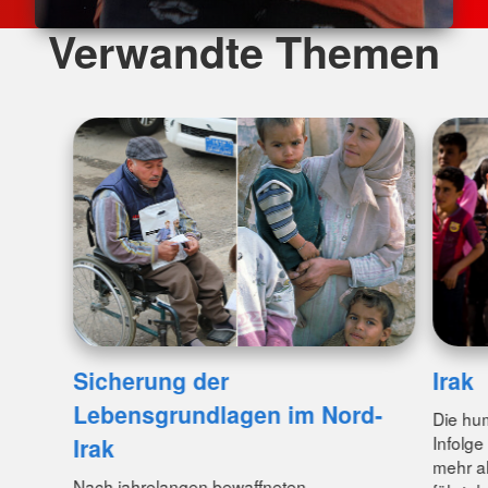
Verwandte Themen
Sicherung der
Irak
Lebensgrundlagen im Nord-
Die hum
Infolge
Irak
mehr a
Nach jahrelangen bewaffneten