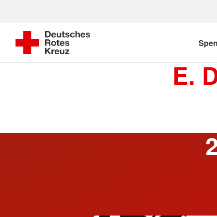
Spe
E. 
2