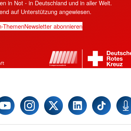
n in Not - in Deutschland und in aller Welt.
ngend auf Unterstützung angewiesen.
n-Themen
Newsletter abonnieren