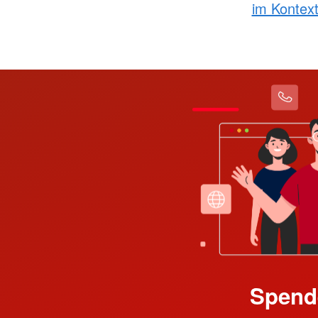
im Kontex
Spend