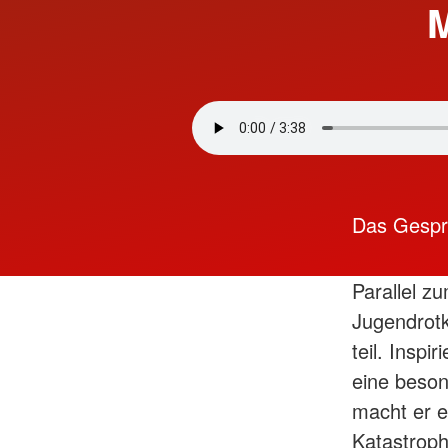
M
Das Gespr
Parallel z
Jugendrotk
teil. Inspi
eine beso
macht er e
Katastroph