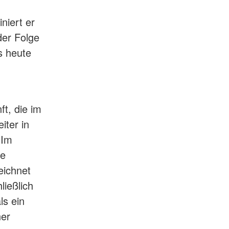
iert er
der Folge
s heute
t, die im
iter in
 Im
ie
eichnet
ließlich
ls ein
ner