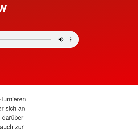
ew
-Turnieren
er sich an
 darüber
 auch zur