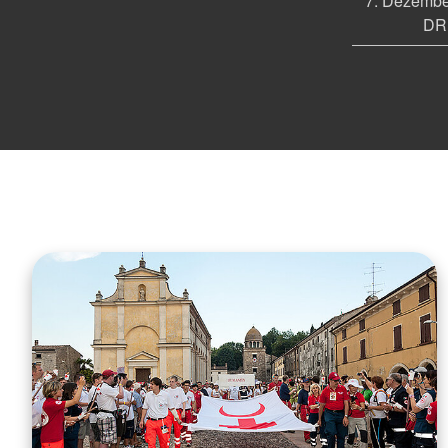
igen
7. Dezember
für
DRK
8