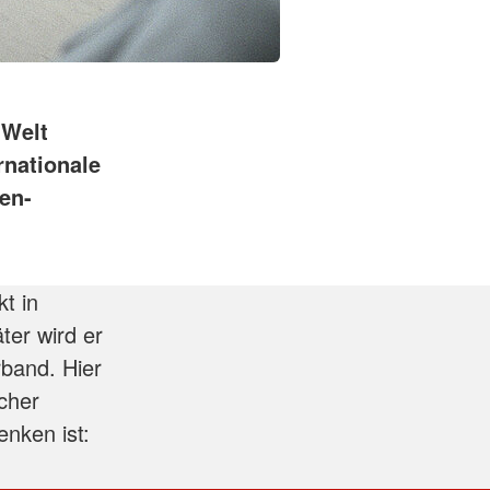
 Welt
rnationale
en-
t in
ter wird er
rband. Hier
icher
enken ist: