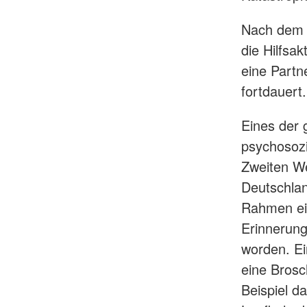
Nach dem 
die Hilfsa
eine Partn
fortdauert.
Eines der 
psychosozi
Zweiten We
Deutschlan
Rahmen ein
Erinnerung
worden. Ei
eine Brosc
Beispiel d