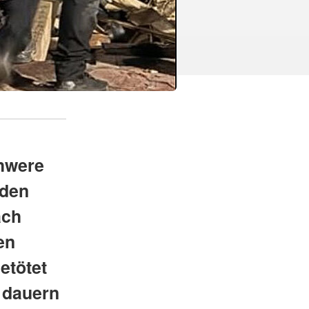
chwere
 den
ach
en
etötet
n dauern