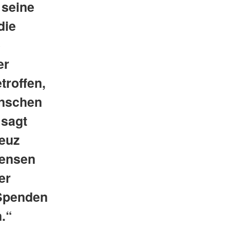
 seine
die
e
er
troffen,
enschen
 sagt
euz
mensen
er
 Spenden
.“