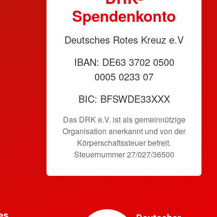
Spendenkonto
Deutsches Rotes Kreuz e.V
IBAN: DE63 3702 0500
0005 0233 07
BIC: BFSWDE33XXX
Das DRK e.V. ist als gemeinnützige
Organisation anerkannt und von der
Körperschaftssteuer befreit.
Steuernummer 27/027/36500