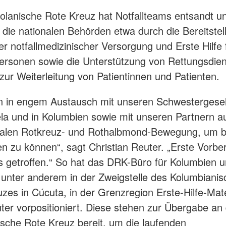
lanische Rote Kreuz hat Notfallteams entsandt u
t die nationalen Behörden etwa durch die Bereitstel
er notfallmedizinischer Versorgung und Erste Hilfe 
Personen sowie die Unterstützung von Rettungsdie
ur Weiterleitung von Patientinnen und Patienten.
n in engem Austausch mit unseren Schwestergesel
la und in Kolumbien sowie mit unseren Partnern a
onalen Rotkreuz- und Rothalbmond-Bewegung, um b
en zu können“, sagt Christian Reuter. „Erste Vorbe
ts getroffen.“ So hat das DRK-Büro für Kolumbien 
unter anderem in der Zweigstelle des Kolumbiani
zes in Cúcuta, in der Grenzregion Erste-Hilfe-Mate
üter vorpositioniert. Diese stehen zur Übergabe an
sche Rote Kreuz bereit, um die laufenden