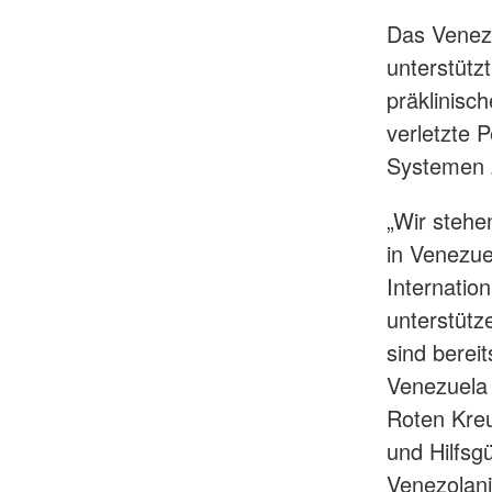
Das Venezo
unterstütz
präklinisch
verletzte 
Systemen z
„Wir stehe
in Venezue
Internati
unterstütz
sind berei
Venezuela 
Roten Kreu
und Hilfsg
Venezolani