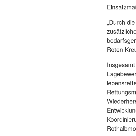
Einsatzma
„Durch die
zusätzlich
bedarfsger
Roten Kreuz
Insgesamt 
Lagebewert
lebensrett
Rettungsma
Wiederhers
Entwicklun
Koordinier
Rothalbmon