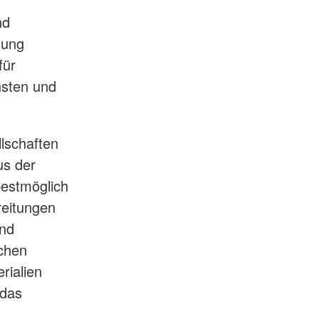
nd
lung
für
nsten und
lschaften
us der
estmöglich
reitungen
und
schen
rialien
 das