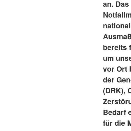
an. Das
Notfallm
nationa
Ausmaß 
bereits 
um unse
vor Ort
der Gen
(DRK), 
Zerstör
Bedarf 
für die