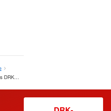
e
Das DRK…
DRK-