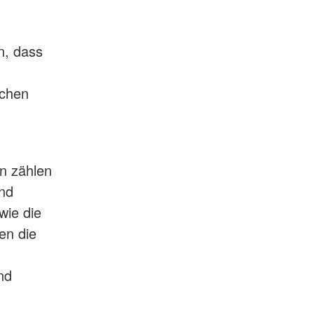
n, dass
schen
n zählen
und
wie die
en die
nd