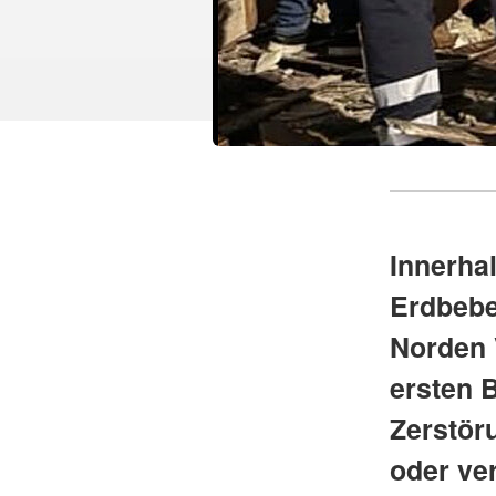
Innerha
Erdbebe
Norden 
ersten 
Zerstör
oder ve