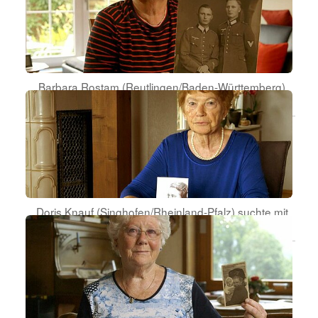
Barbara Rostam (Reutlingen/Baden-Württemberg)
erfuhr vom Tod des Vaters in Kriegsgefangenschaft.
Doris Knauf (Singhofen/Rheinland-Pfalz) suchte mit
ihrer Freundin nach ihrer leiblichen Familie.