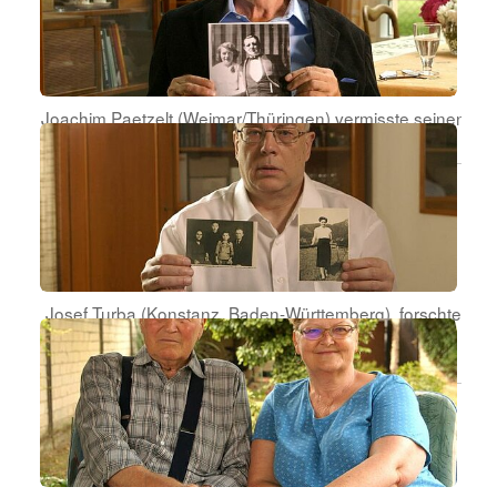
Joachim Paetzelt (Weimar/Thüringen) vermisste seinen
Vater seit Kriegsende.
Josef Turba (Konstanz, Baden-Württemberg), forschte
nach der Kriegsgefangenschaft seiner Mutter und
Großmutter.