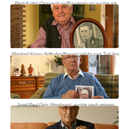
Birgit Knittel (Oranienburg/Brandenburg) suchte mit
ihrem Vater nach dem Verbleib der Großmutter.
Manfred Kropp (Adlkofen/Bayern) erfuhr vom Tod des
Vaters in sowjetischer Gefangenschaft.
Josef Paul Gatz (Hamburg), suchte nach seinem
verschleppten Vater.