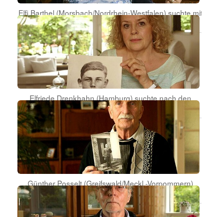
Elfi Barthel (Morsbach/Nordrhein-Westfalen) suchte mit
ihrer Tochter Anke nach ihrer leiblichen Familie.
Elfriede Drenkhahn (Hamburg) suchte nach den
Spuren ihres vermissten Onkels.
Günther Posselt (Greifswald/Meckl.-Vorpommern)
erfuhr von Lagerhaft und Tod des Vaters.