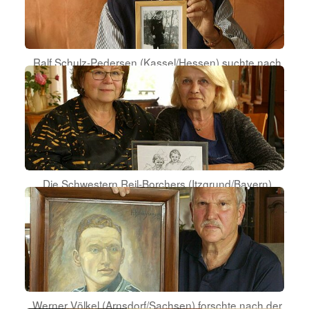
Ralf Schulz-Pedersen (Kassel/Hessen) suchte nach
den Orten der Kriegsgefangenschaft seines Vaters.
Die Schwestern Reil-Borchers (Itzgrund/Bayern)
wurden von ihren Nichten gefunden.
Werner Völkel (Arnsdorf/Sachsen) forschte nach der