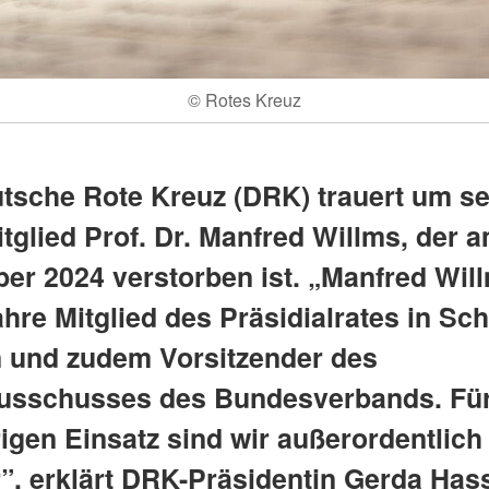
© Rotes Kreuz
tsche Rote Kreuz (DRK) trauert um se
tglied Prof. Dr. Manfred Willms, der a
er 2024 verstorben ist. „Manfred Wil
hre Mitglied des Präsidialrates in Sc
n und zudem Vorsitzender des
usschusses des Bundesverbands. Für
igen Einsatz sind wir außerordentlich
”, erklärt DRK-Präsidentin Gerda Hass