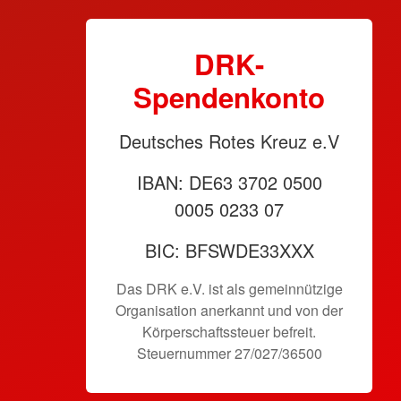
DRK-
Spendenkonto
Deutsches Rotes Kreuz e.V
IBAN: DE63 3702 0500
0005 0233 07
BIC: BFSWDE33XXX
Das DRK e.V. ist als gemeinnützige
Organisation anerkannt und von der
Körperschaftssteuer befreit.
Steuernummer 27/027/36500