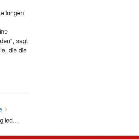
teilungen
ine
den“, sagt
e, die die
e
tglied…