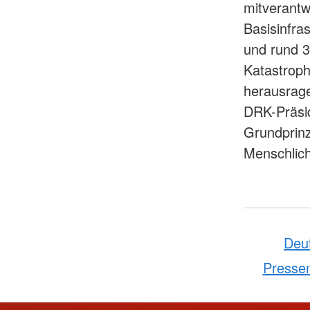
mitverantw
Basisinfra
und rund 3
Katastroph
herausrag
DRK-Präsid
Grundprinz
Menschlich
Deu
Pressem