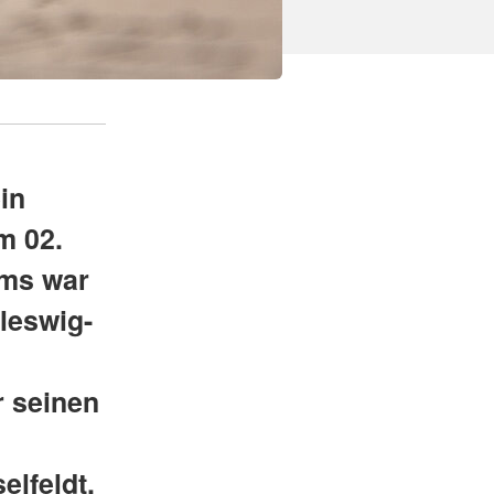
in
m 02.
lms war
hleswig-
 seinen
elfeldt.