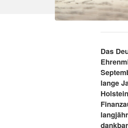
Das Deu
Ehrenmi
Septemb
lange Ja
Holstei
Finanza
langjähr
dankbar