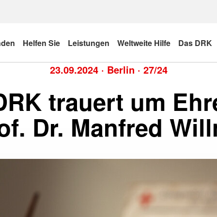
nden
Helfen Sie
Leistungen
Weltweite Hilfe
Das DRK
23.09.2024
·
Berlin
·
27/24
DRK trauert um Ehr
of. Dr. Manfred Wil