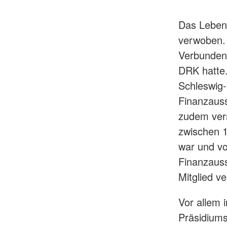
Das Leben
verwoben. 
Verbundenh
DRK hatte.
Schleswig-
Finanzauss
zudem vers
zwischen 1
war und vo
Finanzauss
Mitglied v
Vor allem 
Präsidium