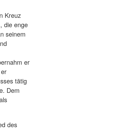
n Kreuz
, die enge
an seinem
and
bernahm er
 er
sses tätig
te. Dem
als
ied des