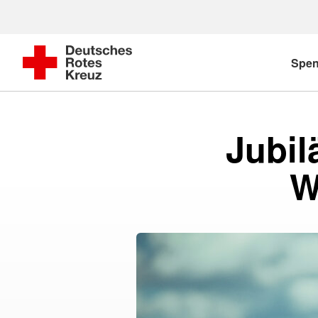
Spe
Jubil
W