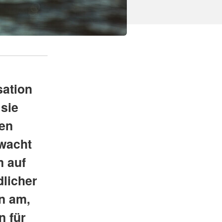
sation
 sie
gen
rwacht
m auf
dlicher
n am,
n für