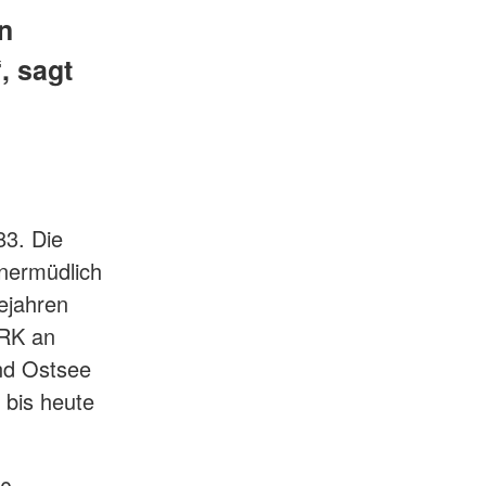
n
, sagt
3. Die
unermüdlich
ejahren
DRK an
nd Ostsee
 bis heute