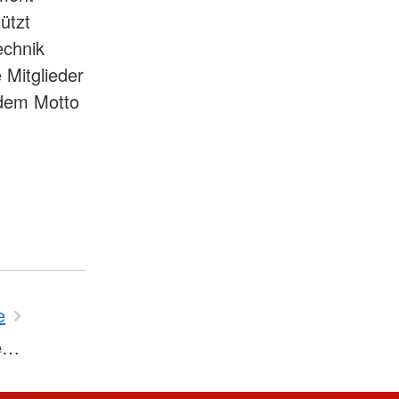
ützt
echnik
Mitglieder
dem Motto
e
re…