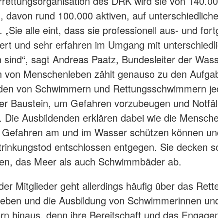
rettungsorganisation des DRK wird sie von 140.0
n, davon rund 100.000 aktiven, auf unterschiedlich
. „Sie alle eint, dass sie professionell aus- und fort
ert und sehr erfahren im Umgang mit unterschiedl
n sind“, sagt Andreas Paatz, Bundesleiter der Was
n von Menschenleben zählt genauso zu den Aufga
lden von Schwimmern und Rettungsschwimmern jed
ger Baustein, um Gefahren vorzubeugen und Notfäl
. Die Ausbildenden erklären dabei wie die Mensch
r Gefahren am und im Wasser schützen können un
rinkungstod entschlossen entgegen. Sie decken s
een, das Meer als auch Schwimmbäder ab.
 der Mitglieder geht allerdings häufig über das Rett
eben und die Ausbildung von Schwimmerinnen un
n hinaus, denn ihre Bereitschaft und das Engage