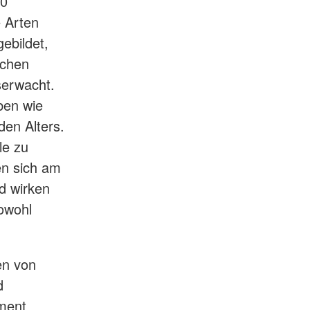
00
e Arten
gebildet,
ichen
serwacht.
ben wie
en Alters.
le zu
en sich am
d wirken
owohl
en von
d
ment