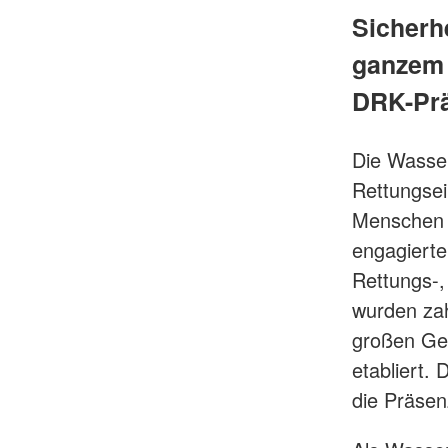
Sicherh
ganzem 
DRK-Prä
Die Wasse
Rettungsei
Menschen 
engagierte
Rettungs-,
wurden za
großen Ge
etabliert.
die Präse