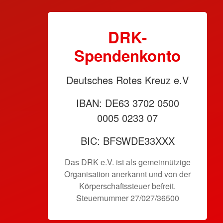
DRK-
Spendenkonto
Deutsches Rotes Kreuz e.V
IBAN: DE63 3702 0500
0005 0233 07
BIC: BFSWDE33XXX
Das DRK e.V. ist als gemeinnützige
Organisation anerkannt und von der
Körperschaftssteuer befreit.
Steuernummer 27/027/36500