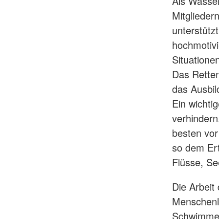
Als Wasser
Mitglieder
unterstützt
hochmotivi
Situatione
Das Rette
das Ausbi
Ein wichti
verhindern
besten vo
so dem Ert
Flüsse, S
Die Arbeit
Menschenl
Schwimmer