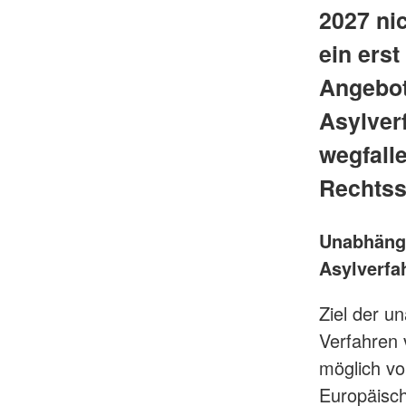
2027 ni
ein erst
Angebot
Asylver
wegfalle
Rechtss
Unabhängig
Asylverf
Ziel der u
Verfahren 
möglich vo
Europäisc