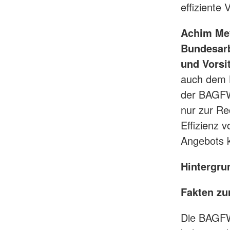
effiziente 
Achim Mey
Bundesarb
und Vorsi
auch dem B
der BAGFW 
nur zur Re
Effizienz 
Angebots 
Hintergru
Fakten zu
Die BAGFW 