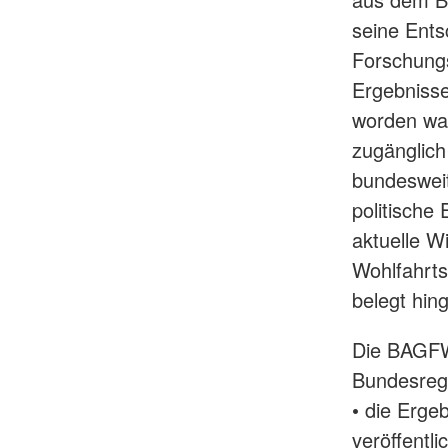
seine Ents
Forschungs
Ergebnisse
worden war
zugänglich
bundesweit
politische
aktuelle W
Wohlfahrts
belegt hin
Die BAGFW 
Bundesreg
• die Erge
veröffentl