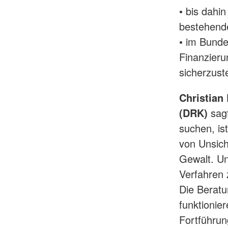
• bis dahin
bestehende
• im Bunde
Finanzier
sicherzust
Christian
(DRK)
sagt
suchen, ist
von Unsich
Gewalt. Un
Verfahren 
Die Beratun
funktionie
Fortführun