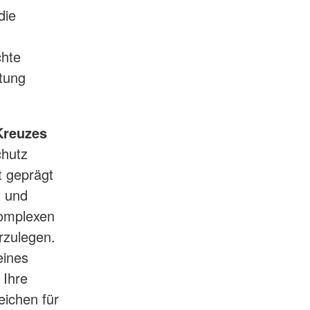
die
chte
tung
Kreuzes
chutz
t geprägt
t und
komplexen
rzulegen.
eines
 Ihre
eichen für