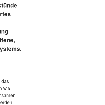
 stünde
rtes
ung
ffene,
systems.
e das
h wie
einsamen
werden