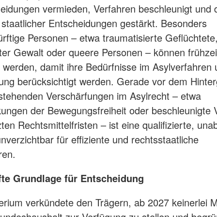
eidungen vermieden, Verfahren beschleunigt und 
staatlicher Entscheidungen gestärkt. Besonders
rftige Personen – etwa traumatisierte Geflüchtete
rter Gewalt oder queere Personen – können frühzei
ert werden, damit ihre Bedürfnisse im Asylverfahren 
ung berücksichtigt werden. Gerade vor dem Hinter
stehenden Verschärfungen im Asylrecht – etwa
ungen der Bewegungsfreiheit oder beschleunigte 
ten Rechtsmittelfristen – ist eine qualifizierte, un
verzichtbar für effiziente und rechtsstaatliche
ren.
fte Grundlage für Entscheidung
erium verkündete den Trägern, ab 2027 keinerlei M
ndeshaushalt zur Verfügung zu stellen und begr