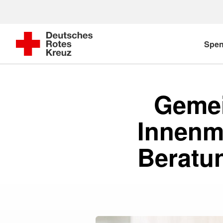
Spe
Gemei
Innenmi
Beratu