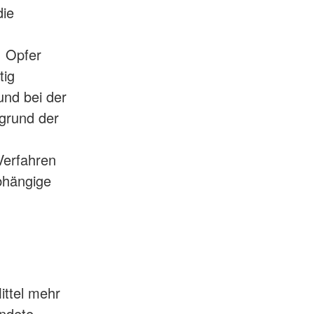
die
, Opfer
tig
und bei der
grund der
Verfahren
abhängige
ittel mehr
ündete