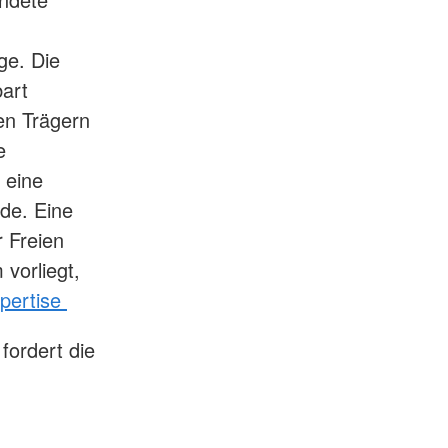
ge. Die
bart
en Trägern
e
 eine
rde. Eine
 Freien
vorliegt,
pertise
fordert die