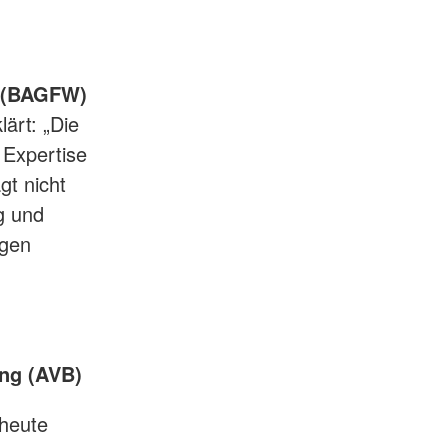
e (BAGFW)
lärt: „Die
 Expertise
gt nicht
g und
igen
ng (AVB)
 heute