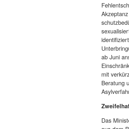
Fehlentsch
Akzeptanz 
schutzbedü
sexualisie
identifizi
Unterbring
ab Juni an
Einschränk
mit verkürz
Beratung un
Asylverfah
Zweifelha
Das Minist
aus dem Bu