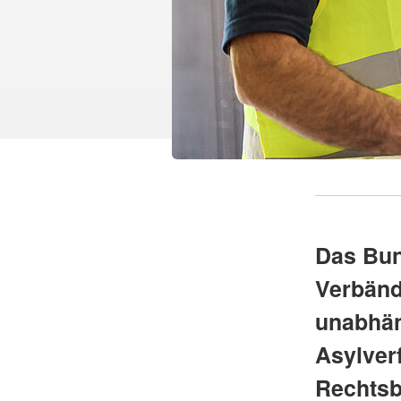
Das Bun
Verbände
unabhän
Asylver
Rechtsb