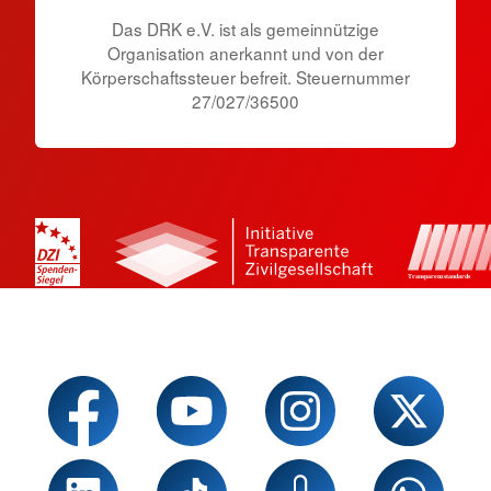
Das DRK e.V. ist als gemeinnützige
Organisation anerkannt und von der
Körperschaftssteuer befreit. Steuernummer
27/027/36500