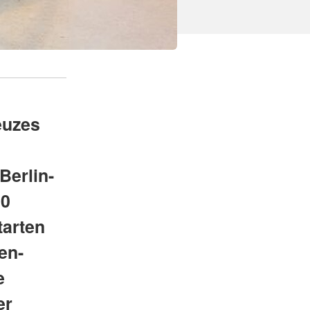
euzes
Berlin-
00
tarten
en-
e
er