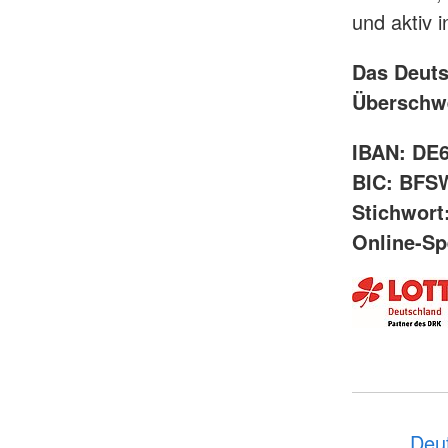
und aktiv 
Das Deuts
Überschw
IBAN: DE
BIC: BF
Stichwort
Online-S
Deu