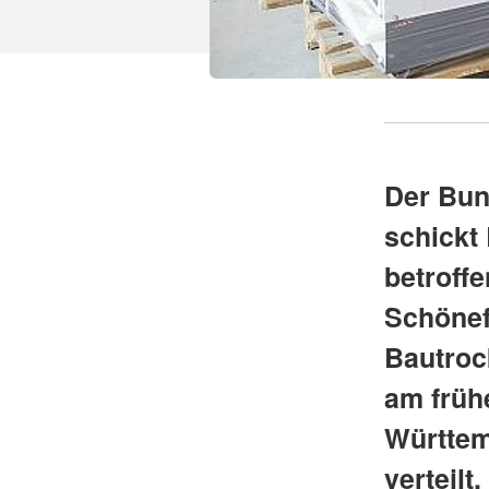
Der Bun
schickt
betroff
Schönef
Bautroc
am früh
Württem
verteilt