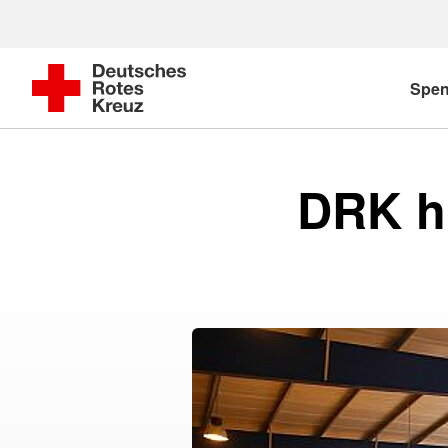
Spe
DRK hi