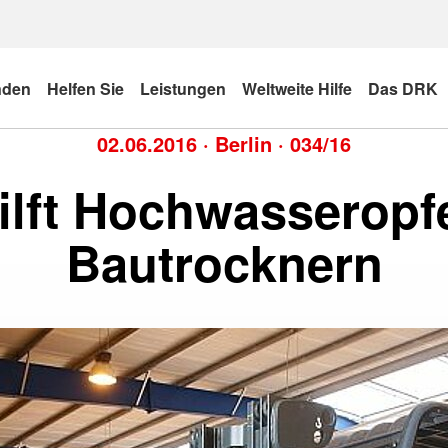
nden
Helfen Sie
Leistungen
Weltweite Hilfe
Das DRK
02.06.2016
·
Berlin
·
034/16
lft Hochwasseropf
Bautrocknern