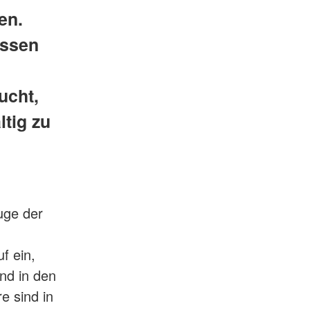
en.
issen
ucht,
tig zu
uge der
f ein,
ind in den
e sind in