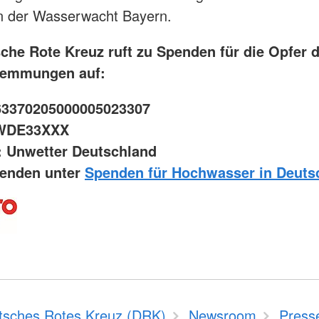
in der Wasserwacht Bayern.
che Rote Kreuz ruft zu Spenden für die Opfer 
emmungen auf:
63370205000005023307
SWDE33XXX
: Unwetter Deutschland
penden unter
Spenden für Hochwasser in Deuts
tsches Rotes Kreuz (DRK)
Newsroom
Press