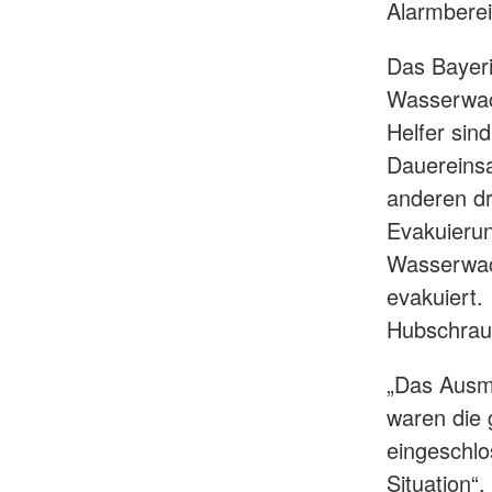
Alarmberei
Das Bayeri
Wasserwach
Helfer sin
Dauereins
anderen dr
Evakuieru
Wasserwac
evakuiert.
Hubschraub
„Das Ausma
waren die
eingeschlo
Situation“