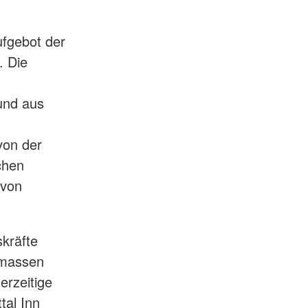
ufgebot der
. Die
und aus
von der
chen
 von
kräfte
rmassen
erzeitige
tal Inn