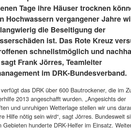
enen Tage ihre Häuser trocknen könn
n Hochwassern vergangener Jahre w
 langwierig die Beseitigung der
serschäden ist. Das Rote Kreuz vers
roffenen schnellstmöglich und nachhal
 sagt Frank Jörres, Teamleiter
management im DRK-Bundesverband.
verfügt das DRK über 600 Bautrockener, die im Z
hilfe 2013 angeschafft wurden. „Angesichts der
ten und unruhigen Wetterlage stellen wir uns darau
e Hilfe nötig sein wird“, sagt Jörres. Bundesweit s
n Gebieten hunderte DRK-Helfer im Einsatz. Weiter