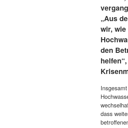
vergang
„Aus de
wir, wie
Hochwas
den Bet
helfen“,
Krisen
Insgesamt 
Hochwasser
wechselhaf
dass weiter
betroffene