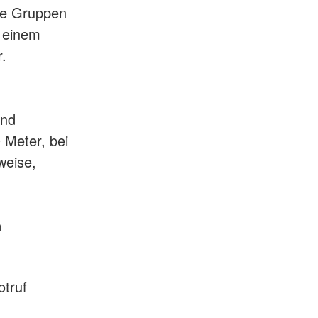
oße Gruppen
h einem
.
und
 Meter, bei
weise,
n
otruf