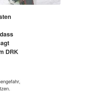
sten
 dass
sagt
im DRK
nengefahr,
tzen.