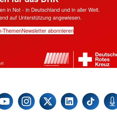
n in Not - in Deutschland und in aller Welt.
ngend auf Unterstützung angewiesen.
n-Themen
Newsletter abonnieren