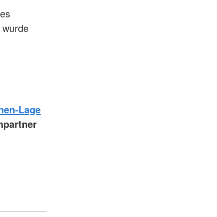
tes
n wurde
n
inen-Lage
hpartner