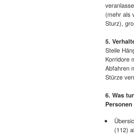
veranlasse
(mehr als 
Sturz), gr
5. Verhal
Steile Hän
Korridore 
Abfahren m
Stürze ver
6. Was tu
Personen
Übersic
(112) 