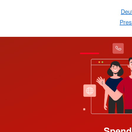
Deu
Pres
Spend