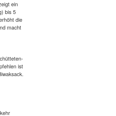
eigt ein
) bis 5
erhöht die
und macht
chütteten-
fehlen ist
 Biwaksack.
mkehr