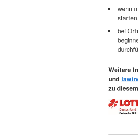
wenn mö
starten
bei Or
beginne
durchfü
Weitere I
und
lawin
zu diese