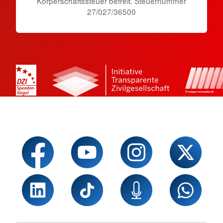
Körperschaftssteuer befreit. Steuernummer
27/027/36500