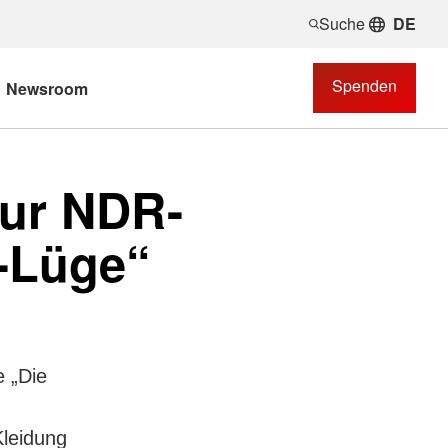
Suche
DE
Spenden
Newsroom
zur NDR-
r-Lüge“
e „Die
Kleidung