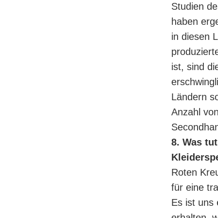
Studien d
haben erge
in diesen
produziert
ist, sind 
erschwingl
Ländern so
Anzahl vo
Secondhand
8. Was tu
Kleidersp
Roten Kreu
für eine t
Es ist uns
erhalten, 