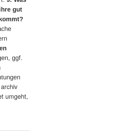
ihre gut
e kommt?
wache
ern
den
en, ggf.
n
chtungen
 archiv
et umgeht,