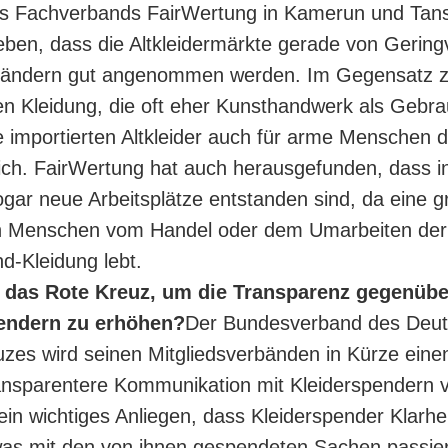
es Fachverbands FairWertung in Kamerun und Tan
ben, dass die Altkleidermärkte gerade von Gering
 Ländern gut angenommen werden. Im Gegensatz zu
en Kleidung, die oft eher Kunsthandwerk als Gebr
die importierten Altkleider auch für arme Menschen 
ich. FairWertung hat auch herausgefunden, dass i
gar neue Arbeitsplätze entstanden sind, da eine 
n Menschen vom Handel oder dem Umarbeiten der
-Kleidung lebt.
t das Rote Kreuz, um die Transparenz gegenübe
endern zu erhöhen?
Der Bundesverband des Deu
zes wird seinen Mitgliedsverbänden in Kürze eine
ransparentere Kommunikation mit Kleiderspendern 
 ein wichtiges Anliegen, dass Kleiderspender Klarhe
was mit den von ihnen gespendeten Sachen passie