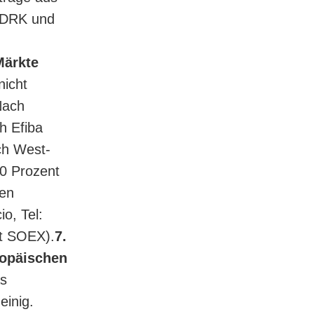
 DRK und
Märkte
nicht
Nach
h Efiba
ch West-
0 Prozent
ien
io, Tel:
ft SOEX).
7.
ropäischen
s
einig.