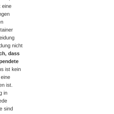
 eine
engen
en
tainer
eidung
dung nicht
ich, dass
spendete
s ist kein
 eine
n ist.
g in
jede
e sind