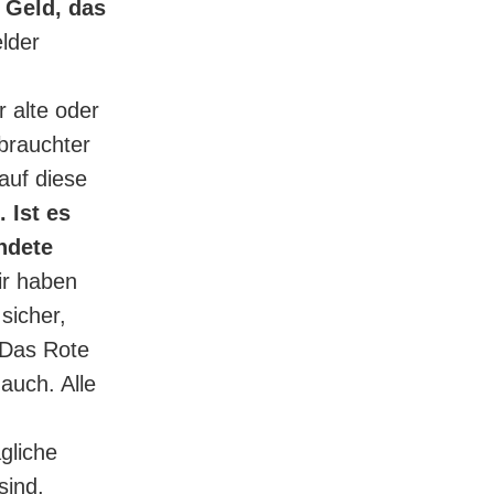
 Geld, das
lder
 alte oder
brauchter
auf diese
. Ist es
ndete
r haben
sicher,
 Das Rote
auch. Alle
gliche
sind,