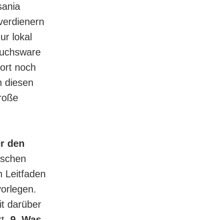
sania
verdienern
r lokal
auchsware
dort noch
n diesen
große
r den
tschen
n Leitfaden
vorlegen.
it darüber
rt.
9. Was