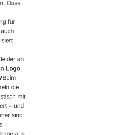
en. Dass
ng für
t auch
siert
n
leider an
ein Logo
?
Beim
eln die
stisch mit
ert – und
iner sind
s
rträge aus