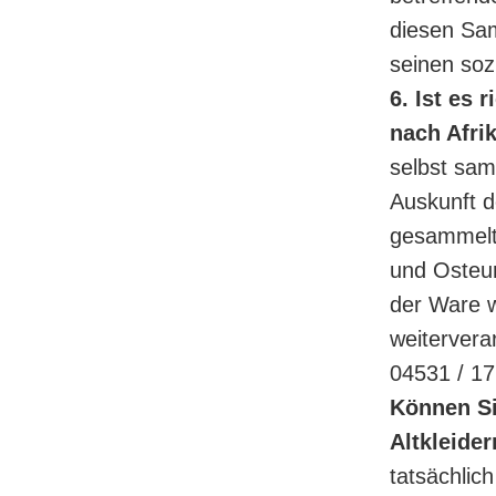
diesen Sa
seinen soz
6. Ist es 
nach Afri
selbst sam
Auskunft 
gesammelte
und Osteur
der Ware w
weiterverar
04531 / 17
Können Si
Altkleider
tatsächlich