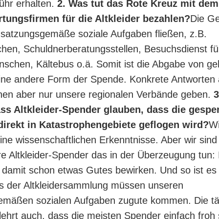
ühr erhalten.
2. Was tut das Rote Kreuz mit dem
rtungsfirmen für die Altkleider bezahlen?
Die Ge
satzungsgemäße soziale Aufgaben fließen, z.B.
en, Schuldnerberatungsstellen, Besuchsdienst für
schen, Kältebus o.ä. Somit ist die Abgabe von ge
ine andere Form der Spende. Konkrete Antworten 
nen aber nur unsere regionalen Verbände geben.
3
dass Altkleider-Spender glauben, dass die gespe
direkt in Katastrophengebiete geflogen wird?
Wi
ine wissenschaftlichen Erkenntnisse. Aber wir sind 
e Altkleider-Spender das in der Überzeugung tun:
 damit schon etwas Gutes bewirken. Und so ist es 
us der Altkleidersammlung müssen unseren
emäßen sozialen Aufgaben zugute kommen. Die tä
lehrt auch, dass die meisten Spender einfach froh 