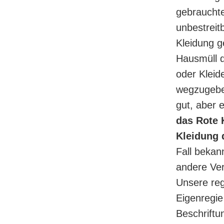
gebrauchte
unbestreit
Kleidung g
Hausmüll dü
oder Klei
wegzugeben
gut, aber e
das Rote 
Kleidung 
Fall bekan
andere Ver
Unsere reg
Eigenregie
Beschriftu