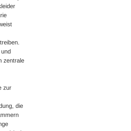
leider
rie
weist
treiben.
g und
 zentrale
e zur
.
dung, die
rkammern
nge