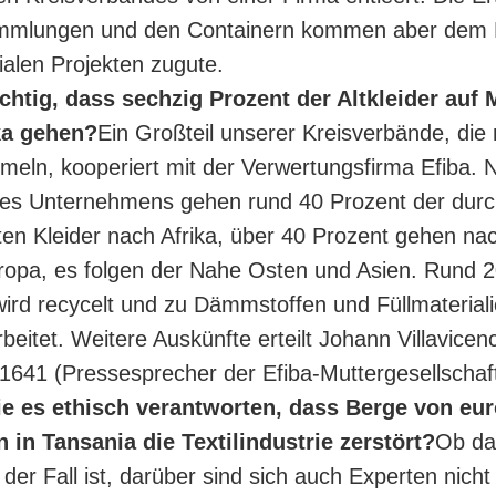
mmlungen und den Containern kommen aber dem
ialen Projekten zugute.
richtig, dass sechzig Prozent der Altkleider auf 
ka gehen?
Ein Großteil unserer Kreisverbände, die 
meln, kooperiert mit der Verwertungsfirma Efiba. 
des Unternehmens gehen rund 40 Prozent der durc
n Kleider nach Afrika, über 40 Prozent gehen na
opa, es folgen der Nahe Osten und Asien. Rund 2
ird recycelt und zu Dämmstoffen und Füllmaterial
beitet. Weitere Auskünfte erteilt Johann Villavicenc
1641 (Pressesprecher der Efiba-Muttergesellscha
e es ethisch verantworten, dass Berge von eu
n in Tansania die Textilindustrie zerstört?
Ob da
 der Fall ist, darüber sind sich auch Experten nicht 