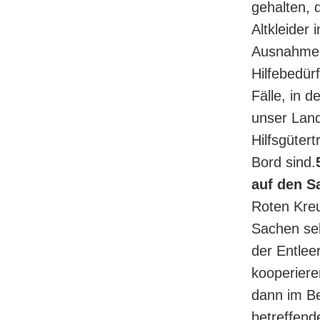
gehalten, 
Altkleider 
Ausnahme, 
Hilfebedür
Fälle, in 
unser Land
Hilfsgüter
Bord sind.
auf den S
Roten Kreu
Sachen sel
der Entlee
kooperiere
dann im Be
betreffend