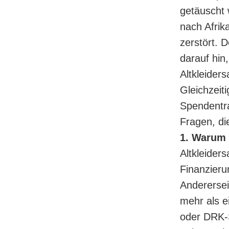
getäuscht 
nach Afrika
zerstört. 
darauf hin
Altkleider
Gleichzeit
Spendentra
Fragen, di
1. Warum 
Altkleider
Finanzieru
Anderersei
mehr als e
oder DRK-