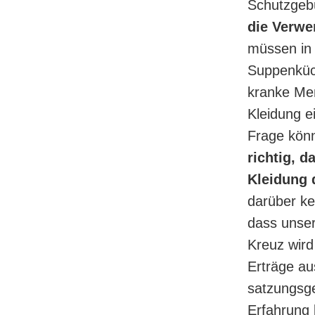
Schutzgeb
die Verwe
müssen in 
Suppenküch
kranke Men
Kleidung e
Frage kön
richtig, 
Kleidung 
darüber ke
dass unser
Kreuz wird
Erträge a
satzungsg
Erfahrung 