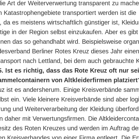
die Art der Weiterverwertung transparent zu mach
in Katastrophengebiete transportiert werden ist die
da es meistens wirtschaftlich günstiger ist, Kleidu
ftige in der Region selbst einzukaufen. Aber es gib
denen das so gehandhabt wird. Beispielsweise organi
esverband Berliner Rotes Kreuz dieses Jahr eine
transport nach Lettland, bei dem auch gebrauchte K
5. Ist es richtig, dass das Rote Kreuz oft nur s
ammelcontainern von Altkleiderfirmen platziert
z ist es andersherum. Einige Kreisverbände samm
bst ein. Viele kleinere Kreisverbände sind aber logi
rung und Weiterverarbeitung der Kleidung überford
n daher mit Verwertungsfirmen. Die Altkleiderconta
sitz des Roten Kreuzes und werden im Auftrag de
en Kreisverbandes von einer Firma entleert. Die E