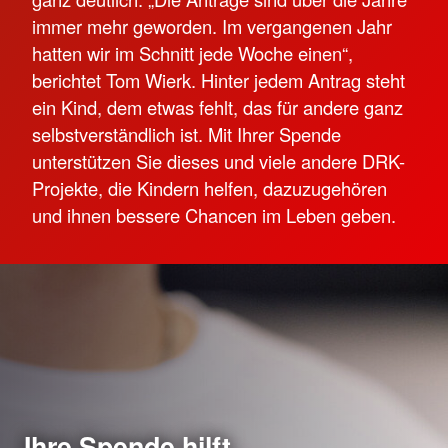
immer mehr geworden. Im vergangenen Jahr
hatten wir im Schnitt jede Woche einen“,
berichtet Tom Wierk. Hinter jedem Antrag steht
ein Kind, dem etwas fehlt, das für andere ganz
selbstverständlich ist. Mit Ihrer Spende
unterstützen Sie dieses und viele andere DRK-
Projekte, die Kindern helfen, dazuzugehören
und ihnen bessere Chancen im Leben geben.
Ihre Spende hilft.