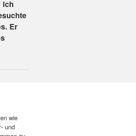
 ich
esuchte
s. Er
es
en wie
r- und
kommen zu