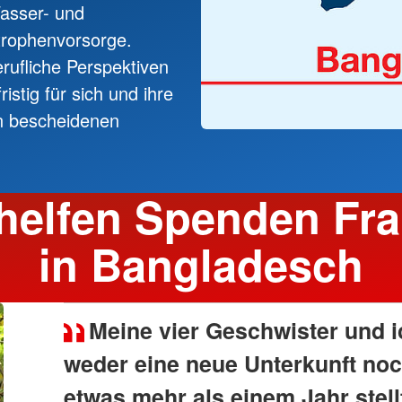
Wasser- und
rophenvorsorge.
rufliche Perspektiven
stig für sich und ihre
n bescheidenen
helfen Spenden Fr
in Bangladesch
Meine vier Geschwister und i
weder eine neue Unterkunft noch
etwas mehr als einem Jahr stel