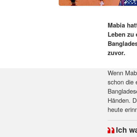
Mabia hat
Leben zu 
Banglades
zuvor.
Wenn Mabia
schon die e
Bangladesc
Händen. De
heute erin
Ich w