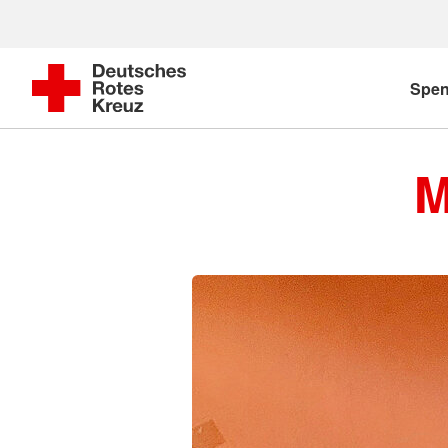
Spe
M