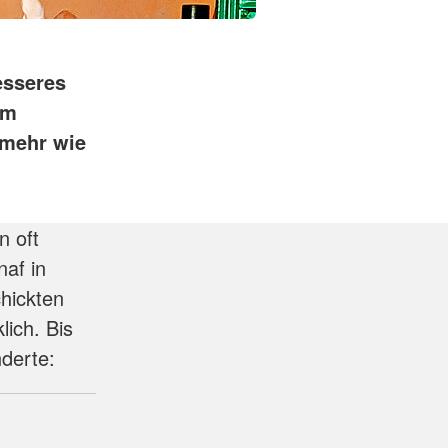
esseres
om
 mehr wie
n oft
naf in
hickten
lich. Bis
nderte: