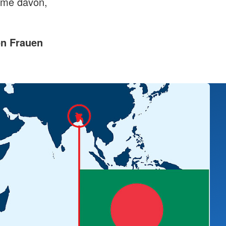
äume davon,
on Frauen