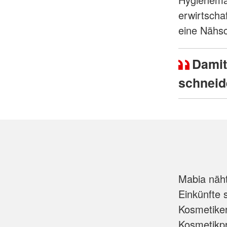
erwirtscha
eine Nähs
Damit
schneid
Mabia näht
Einkünfte 
Kosmetiker
Kosmetikp