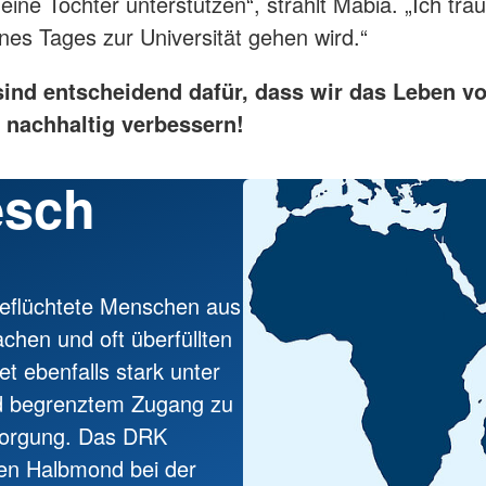
eine Tochter unterstützen“, strahlt Mabia. „Ich tr
ines Tages zur Universität gehen wird.“
ind entscheidend dafür, dass wir das Leben v
 nachhaltig verbessern!
esch
 geflüchtete Menschen aus
chen und oft überfüllten
t ebenfalls stark unter
d begrenztem Zugang zu
sorgung. Das DRK
ten Halbmond bei der