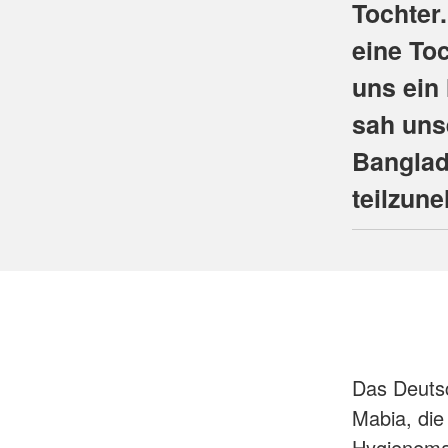
Tochter
eine To
uns ein
sah uns
Banglad
teilzun
Das Deuts
Mabia, di
Hygienema