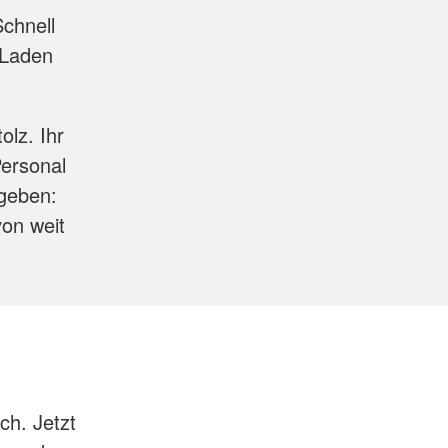
chnell
 Laden
olz. Ihr
Personal
egeben:
von weit
ch. Jetzt