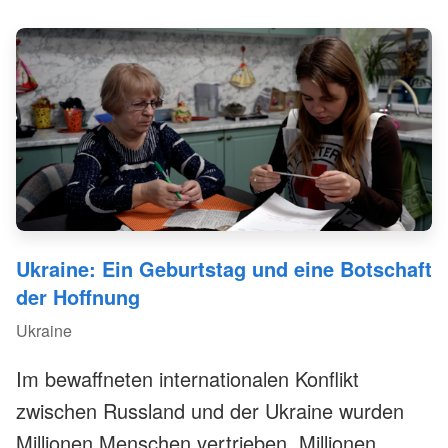
Fenstern, Menschen tasten sich mit
Taschenlampen durch den Schnee. In dieser
gespenstischen Stille wird spürbar, wie fragil
der Alltag ist – und wie entscheidend
funktionierender Katastrophenschutz, wenn
plötzlich nichts mehr selbstverständlich ist.
Ukraine: Ein Geburtstag und eine Botschaft
der Hoffnung
Ukraine
Im bewaffneten internationalen Konflikt
zwischen Russland und der Ukraine wurden
Millionen Menschen vertrieben, Millionen