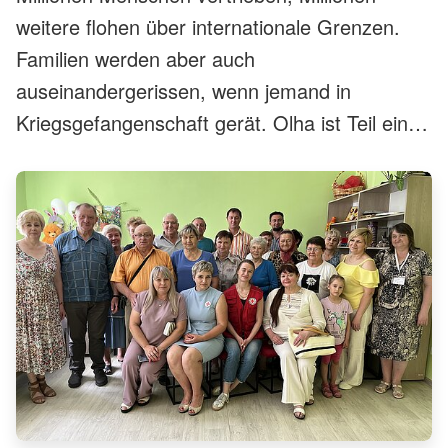
weitere flohen über internationale Grenzen.
Familien werden aber auch
auseinandergerissen, wenn jemand in
Kriegsgefangenschaft gerät. Olha ist Teil eines
Teams des IKRK in Kyjiw, das Familien hilft,
die durch den bewaffneten Konflikt getrennt
wurden: Der Suchdienst versucht, das
Schicksal vermisster Menschen zu klären, und
wenn möglich den Kontakt wieder herzustellen.