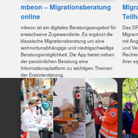
mbeon – Migrationsberatung
Migra
online
Teil
mbeon ist ein digitales Beratungsangebot für
Das DRK
erwachsene Zugewanderte. Es ergänzt die
Migran
klassische Migrationsberatung um eine
mit An
wohnortunabhängige und niedrigschwellige
und Ver
Beratungsmöglichkeit. Die App bietet neben
Rechte
der persönlichen Beratung eine
ihrer e
Informationsplattform zu wichtigen Themen
der Erstorientierung.