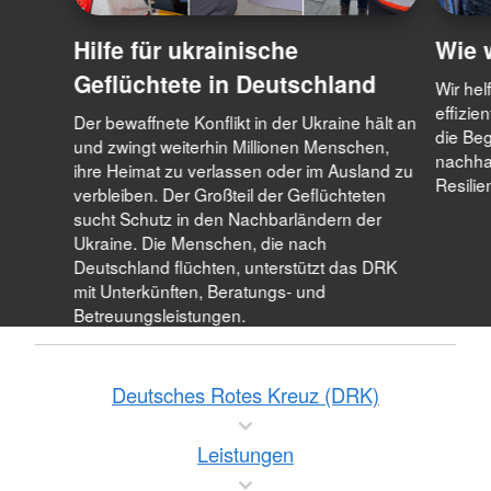
Hilfe für ukrainische
Wie w
Geflüchtete in Deutschland
Wir he
effizie
Der bewaffnete Konflikt in der Ukraine hält an
die Be
und zwingt weiterhin Millionen Menschen,
nachhal
ihre Heimat zu verlassen oder im Ausland zu
Resilie
verbleiben. Der Großteil der Geflüchteten
sucht Schutz in den Nachbarländern der
Ukraine. Die Menschen, die nach
Deutschland flüchten, unterstützt das DRK
mit Unterkünften, Beratungs- und
Betreuungsleistungen.
Deutsches Rotes Kreuz (DRK)
Leistungen