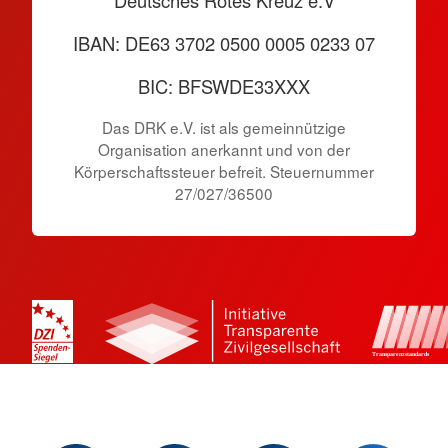
Deutsches Rotes Kreuz e.V
IBAN: DE63 3702 0500 0005 0233 07
BIC: BFSWDE33XXX
Das DRK e.V. ist als gemeinnützige
Organisation anerkannt und von der
Körperschaftssteuer befreit. Steuernummer
27/027/36500