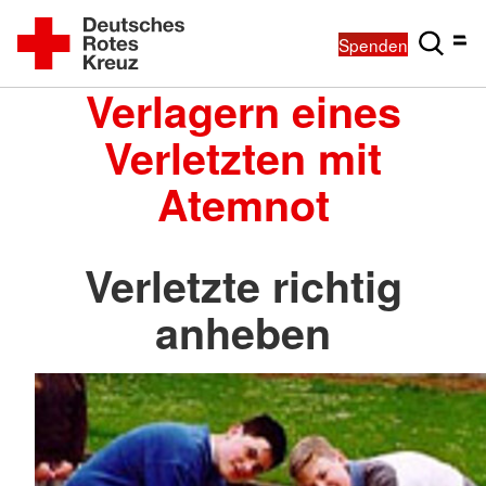
Spenden
Verlagern eines
Verletzten mit
Atemnot
Verletzte richtig
anheben