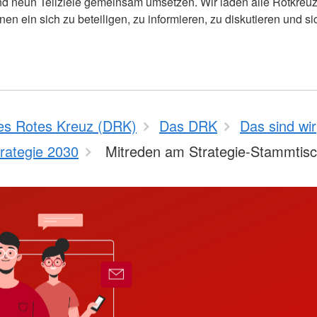
nd neun Teilziele gemeinsam umsetzen. Wir laden alle Rotkreuz
nen ein sich zu beteiligen, zu informieren, zu diskutieren und si
es Rotes Kreuz (DRK)
Das DRK
Das sind wir
rategie 2030
Mitreden am Strategie-Stammtis