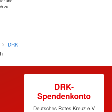
ler und
ch zu
DRK-
ch
DRK-
Spendenkonto
Deutsches Rotes Kreuz e.V