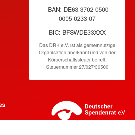
IBAN: DE63 3702 0500
0005 0233 07
BIC: BFSWDE33XXX
Das DRK e.V. ist als gemeinnützige
Organisation anerkannt und von der
Körperschaftssteuer befreit.
Steuernummer 27/027/36500