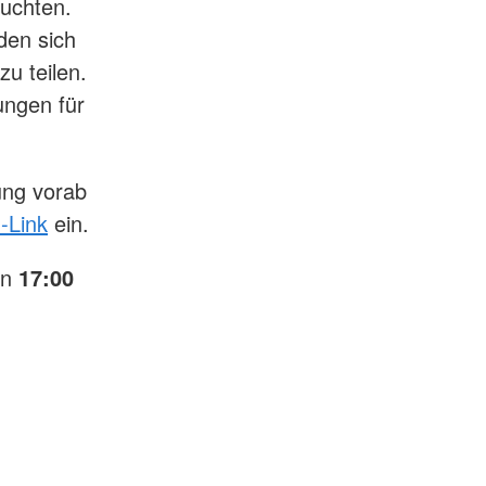
euchten.
den sich
zu teilen.
ungen für
ung vorab
-Link
ein.
on
17:00