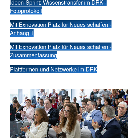
Ideen-Sprint: Wissenstransfer im DRK -
Fotoprotokoll
Mit Exnovation Platz für Neues schaffen -
Anhang 1
Mit Exnovation Platz für Neues schaffen -
Zusammenfassung
Plattformen und Netzwerke im DRK