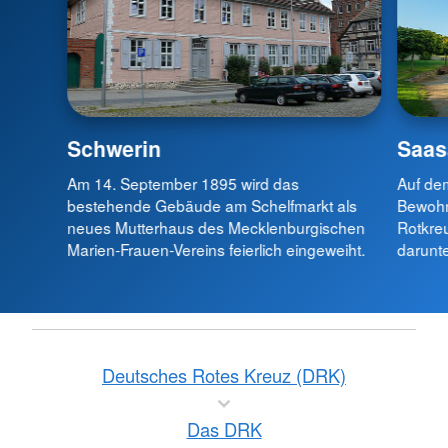
Schwerin
Saas
Am 14. September 1895 wird das
Auf dem
bestehende Gebäude am Schelfmarkt als
Bewohn
neues Mutterhaus des Mecklenburgischen
Rotkre
Marien-Frauen-Vereins feierlich eingeweiht.
darunte
Deutsches Rotes Kreuz (DRK)
Das DRK