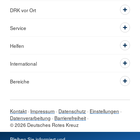
DRK vor Ort
Service
Helfen
International
Bereiche
Kontakt
Impressum
Datenschutz
Einstellungen
Datenverarbeitung
Barrierefreiheit
© 2026 Deutsches Rotes Kreuz
Sprache wechseln zu
Bleiben Sie informiert und