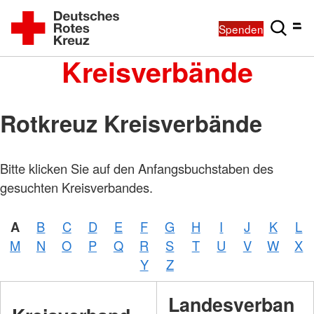
Spenden
Kreisverbände
Rotkreuz Kreisverbände
Bitte klicken Sie auf den Anfangsbuchstaben des
gesuchten Kreisverbandes.
A
B
C
D
E
F
G
H
I
J
K
L
M
N
O
P
Q
R
S
T
U
V
W
X
Y
Z
Landesverban