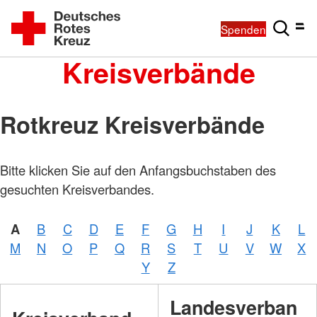
Spenden
Kreisverbände
Rotkreuz Kreisverbände
Bitte klicken Sie auf den Anfangsbuchstaben des
gesuchten Kreisverbandes.
A
B
C
D
E
F
G
H
I
J
K
L
M
N
O
P
Q
R
S
T
U
V
W
X
Y
Z
Landesverban