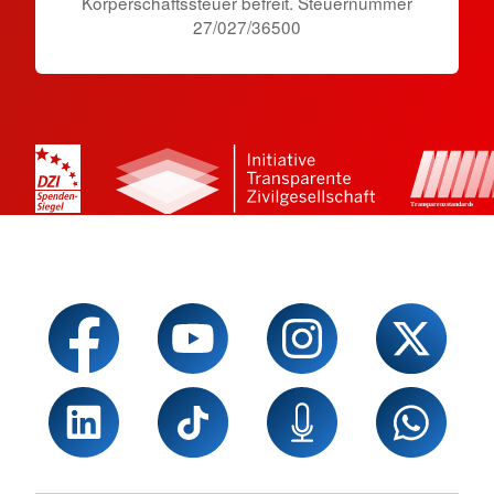
Körperschaftssteuer befreit. Steuernummer
27/027/36500