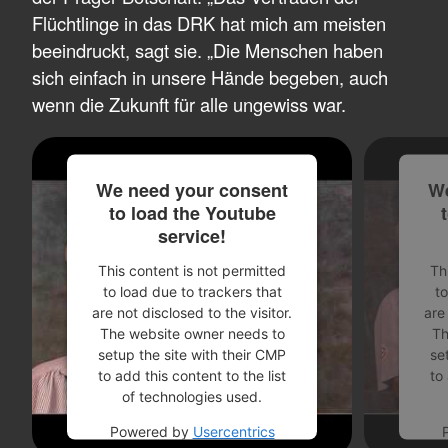
Flüchtlinge in das DRK hat mich am meisten
beeindruckt, sagt sie. „Die Menschen haben
sich einfach in unsere Hände begeben, auch
wenn die Zukunft für alle ungewiss war.
We need your consent
We
to load the Youtube
service!
This content is not permitted
Th
to load due to trackers that
to
are not disclosed to the visitor.
are
The website owner needs to
Th
setup the site with their CMP
se
to add this content to the list
to
of technologies used.
Powered by
Usercentrics