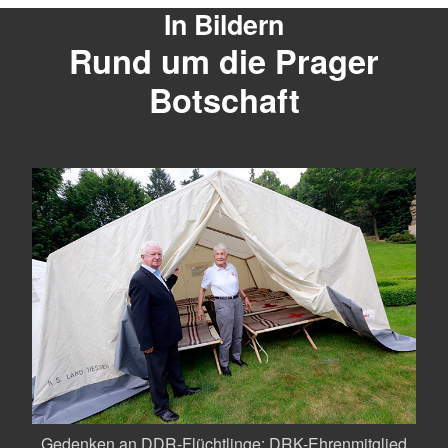
In Bildern
Rund um die Prager
Botschaft
iten
Gedenken an DDR-Flüchtlinge: DRK-Ehrenmitglied
Auf