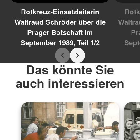
Consent Management
Platform
Rotkreuz-Einsatzleiterin
Rotk
Waltraud Schröder über die
Waltra
Prager Botschaft im
Pr
September 1989, Teil 1/2
Sept
Das könnte Sie
auch interessieren