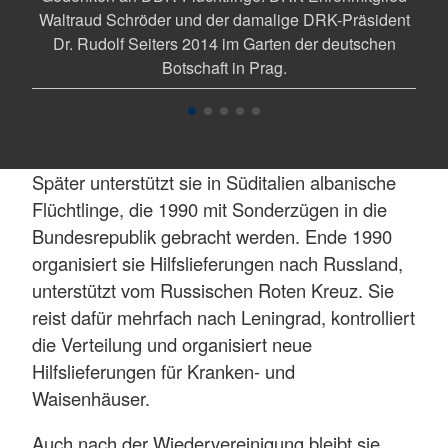
Waltraud Schröder und der damalige DRK-Präsident
de
Dr. Rudolf Seiters 2014 im Garten der deutschen
woll
Botschaft in Prag.
Später unterstützt sie in Süditalien albanische
Flüchtlinge, die 1990 mit Sonderzügen in die
Bundesrepublik gebracht werden. Ende 1990
organisiert sie Hilfslieferungen nach Russland,
unterstützt vom Russischen Roten Kreuz. Sie
reist dafür mehrfach nach Leningrad, kontrolliert
die Verteilung und organisiert neue
Hilfslieferungen für Kranken- und
Waisenhäuser.
Auch nach der Wiedervereinigung bleibt sie