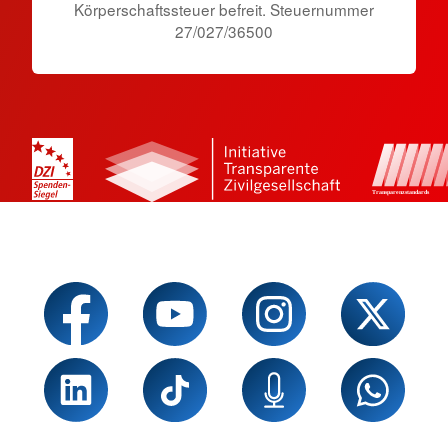
Körperschaftssteuer befreit. Steuernummer
27/027/36500