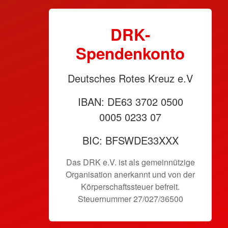
DRK-
Spendenkonto
Deutsches Rotes Kreuz e.V
IBAN: DE63 3702 0500
0005 0233 07
BIC: BFSWDE33XXX
Das DRK e.V. ist als gemeinnützige
Organisation anerkannt und von der
Körperschaftssteuer befreit.
Steuernummer 27/027/36500