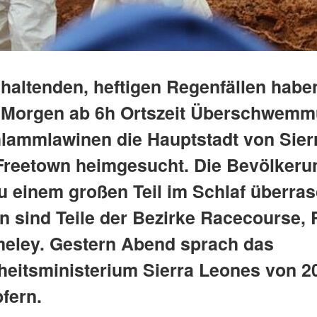
haltenden, heftigen Regenfällen habe
 Morgen ab 6h Ortszeit Überschwem
lammlawinen die Hauptstadt von Sier
Freetown heimgesucht. Die Bevölkeru
u einem großen Teil im Schlaf überras
en sind Teile der Bezirke Racecourse,
eley. Gestern Abend sprach das
eitsministerium Sierra Leones von 2
fern.