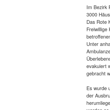
Im Bezirk 
3000 Häus
Das Rote 
Freiwillig
betroffene
Unter anha
Ambulanzen
Überleben
evakuiert 
gebracht 
Es wurde u
der Ausbru
herumlieg