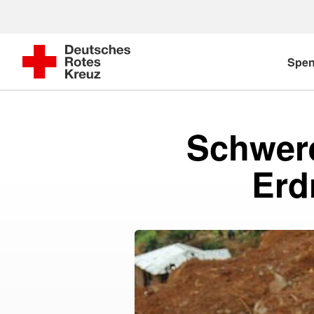
Spe
Schwer
Erd