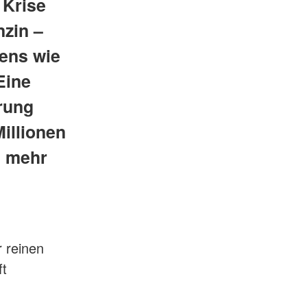
 Krise
zin –
ens wie
Eine
hrung
Millionen
n mehr
r reinen
ft