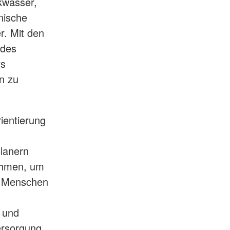
kwasser,
nische
r. Mit den
 des
rs
n zu
ientierung
olanern
ehmen, um
0 Menschen
u und
ersorgung