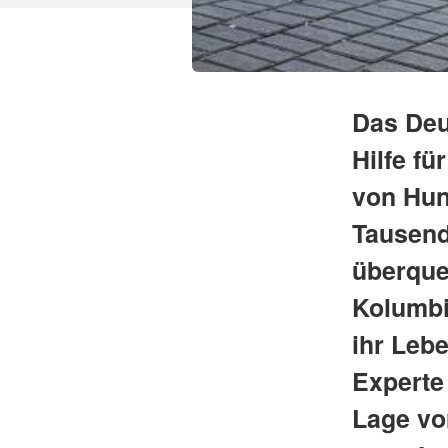
Das Deu
Hilfe f
von Hun
Tausend
überque
Kolumbi
ihr Leb
Experte 
Lage vo