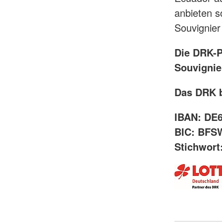
anbieten s
Souvignier
Die DRK-P
Souvignie
Das DRK b
IBAN: DE
BIC: BF
Stichwort: