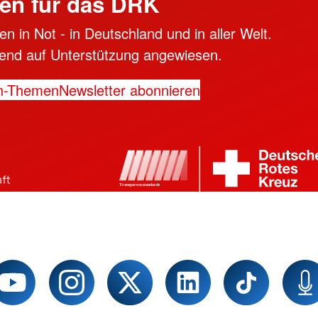
en für das DRK
n in Not - in Deutschland und in aller Welt.
ngend auf Unterstützung angewiesen.
n-Themen
Newsletter abonnieren