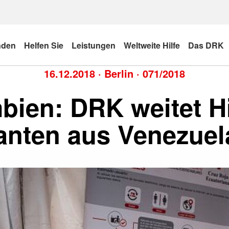
nden
Helfen Sie
Leistungen
Weltweite Hilfe
Das DRK
16.12.2018
·
Berlin
·
071/2018
ien: DRK weitet Hi
anten aus Venezuel