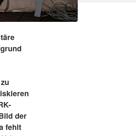
täre
fgrund
 zu
iskieren
RK-
Bild der
 fehlt