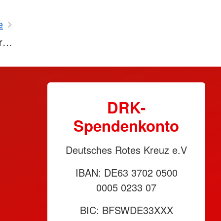
e
ür…
DRK-
Spendenkonto
Deutsches Rotes Kreuz e.V
IBAN: DE63 3702 0500
0005 0233 07
BIC: BFSWDE33XXX