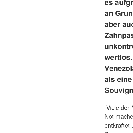
es aufgr
an Grun
aber au
Zahnpast
unkontro
wertlos.
Venezol
als eine
Souvign
„Viele der
Not machen
entkräftet 