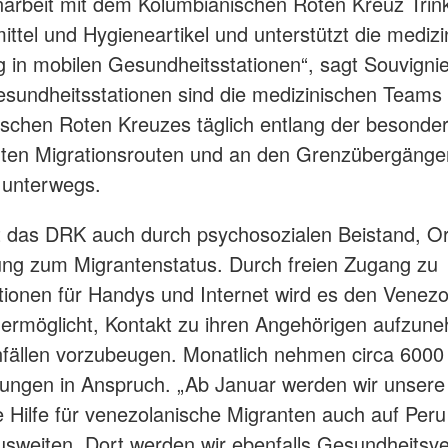
rbeit mit dem Kolumbianischen Roten Kreuz Trin
ttel und Hygieneartikel und unterstützt die medizi
 in mobilen Gesundheitsstationen“, sagt Souvignie
sundheitsstationen sind die medizinischen Teams
schen Roten Kreuzes täglich entlang der besonde
rten Migrationsrouten und an den Grenzübergänge
 unterwegs.
tet das DRK auch durch psychosozialen Beistand, Or
ng zum Migrantenstatus. Durch freien Zugang zu
tionen für Handys und Internet wird es den Venez
ermöglicht, Kontakt zu ihren Angehörigen aufzun
nfällen vorzubeugen. Monatlich nehmen circa 600
tungen in Anspruch. „Ab Januar werden wir unsere
 Hilfe für venezolanische Migranten auch auf Per
sweiten. Dort werden wir ebenfalls Gesundheitsv