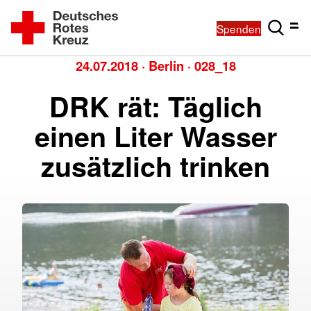
Spenden
24.07.2018
·
Berlin
·
028_18
DRK rät: Täglich
einen Liter Wasser
zusätzlich trinken