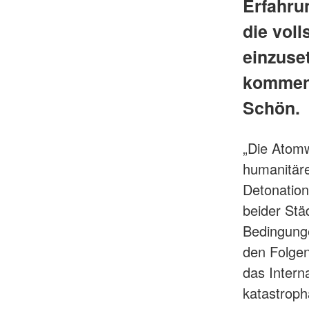
Erfahru
die vol
einzuse
kommen“
Schön.
„Die Atomw
humanitäre
Detonation
beider Stä
Bedingung
den Folgen
das Intern
katastroph