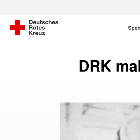
Spe
DRK mah