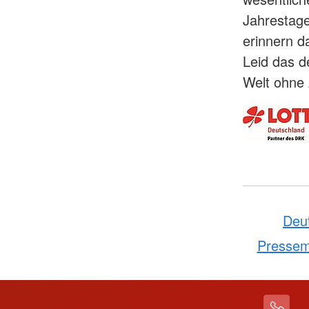
Jahrestage
erinnern d
Leid das d
Welt ohne 
Deu
Pressemi