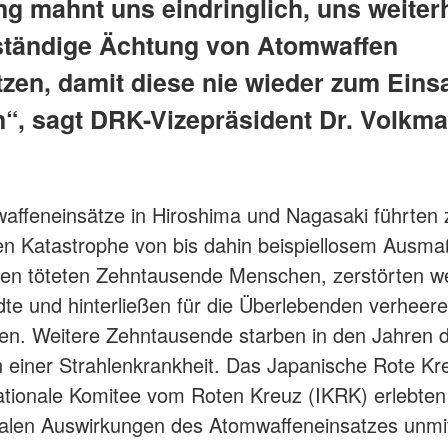
ng mahnt uns eindringlich, uns weiterh
lständige Ächtung von Atomwaffen
tzen, damit diese nie wieder zum Eins
, sagt DRK-Vizepräsident Dr. Volkma
affeneinsätze in Hiroshima und Nagasaki führten 
n Katastrophe von bis dahin beispiellosem Ausma
en töteten Zehntausende Menschen, zerstörten wei
dte und hinterließen für die Überlebenden verheer
en. Weitere Zehntausende starben in den Jahren 
 einer Strahlenkrankheit. Das Japanische Rote Kr
ationale Komitee vom Roten Kreuz (IKRK) erlebten
alen Auswirkungen des Atomwaffeneinsatzes unmitt