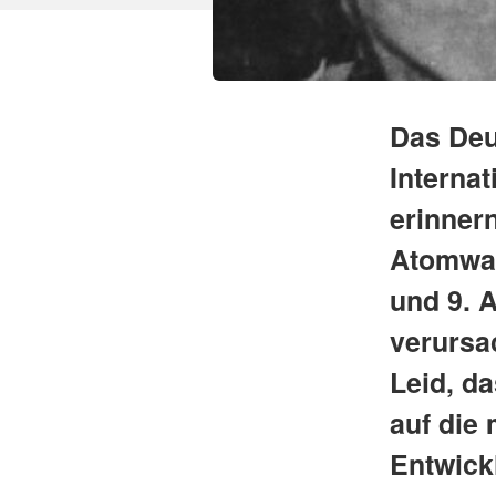
Das Deu
Interna
erinner
Atomwaf
und 9. 
verursa
Leid, d
auf die
Entwick