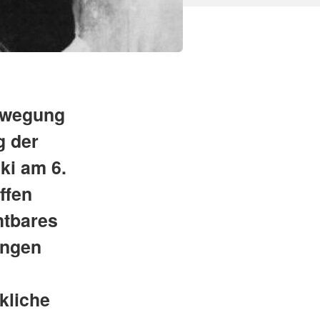
Bewegung
g der
ki am 6.
ffen
htbares
ungen
kliche