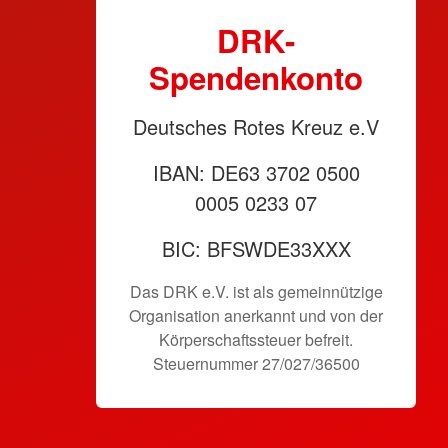
DRK-
Spendenkonto
Deutsches Rotes Kreuz e.V
IBAN: DE63 3702 0500
0005 0233 07
BIC: BFSWDE33XXX
Das DRK e.V. ist als gemeinnützige
Organisation anerkannt und von der
Körperschaftssteuer befreit.
Steuernummer 27/027/36500