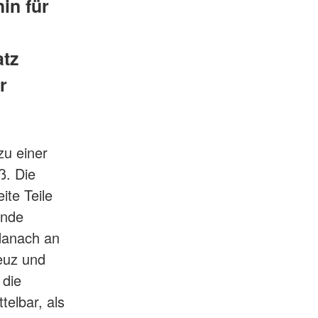
in für
atz
r
zu einer
ß. Die
te Teile
ende
danach an
euz und
 die
elbar, als