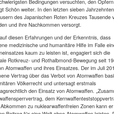
schwierigsten Bedingungen versuchten, den Opfern
agt Schön weiter. In den letzten sieben Jahrzehnte
usern des Japanischen Roten Kreuzes Tausende 
den und ihre Nachkommen versorgt.
auf diesen Erfahrungen und der Erkenntnis, dass
e medizinische und humanitäre Hilfe im Falle ein
einsatzes kaum zu leisten ist, engagiert sich die
nale Rotkreuz- und Rothalbmond-Bewegung seit 194
n Atomwaffen und ihres Einsatzes. Der im Juli 20
ne Vertrag über das Verbot von Atomwaffen basi
tären Völkerrecht und untersagt erstmals
ragsrechtlich den Einsatz von Atomwaffen. „Zusa
affensperrvertrag, dem Kernwaffenteststoppvertr
 Abkommen zu nuklearwaffenfreien Zonen kann er
en Beitrag für eine Welt ohne Atomwaffen leisten. 