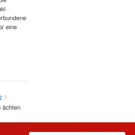
ki
verbundene
ür eine
e
 ächten