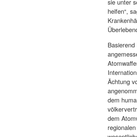
sie unter 
helfen“, s
Krankenhä
Überleben
Basierend 
angemessen
Atomwaffen
Internatio
Ächtung vo
angenomme
dem humani
völkervert
dem Atomw
regionalen
wesentlich