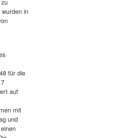
 zu
n wurden in
von
es
8 für die
17
ert auf
mmen mit
ag und
 einen
Die