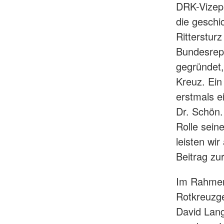
DRK-Vizepr
die geschi
Ritterstur
Bundesrepu
gegründet,
Kreuz. Ein
erstmals e
Dr. Schön.
Rolle seine
leisten wi
Beitrag zu
Im Rahmen
Rotkreuzg
David Lang