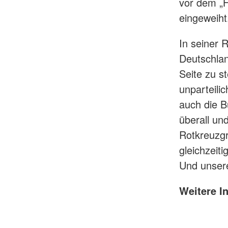
vor dem „
eingeweiht
In seiner 
Deutschlan
Seite zu s
unparteili
auch die B
überall un
Rotkreuzgr
gleichzeit
Und unsere
Weitere I