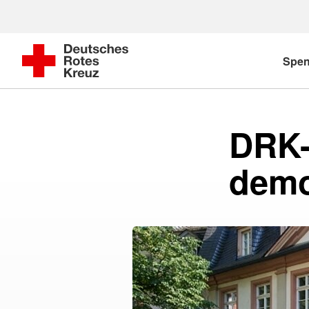
Spe
DRK-
demo