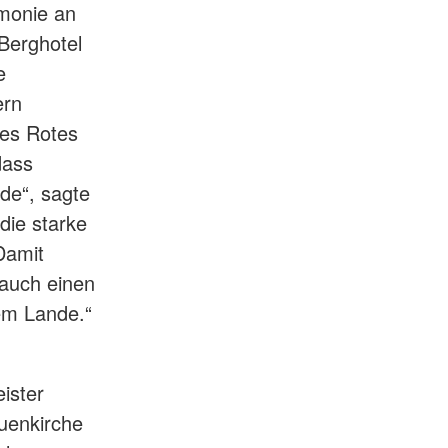
emonie an
Berghotel
e
ern
hes Rotes
dass
de“, sagte
die starke
 Damit
 auch einen
rem Lande.“
ister
uenkirche