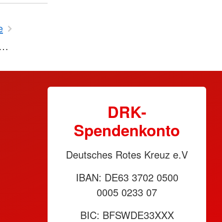
e
n…
DRK-
Spendenkonto
Deutsches Rotes Kreuz e.V
IBAN: DE63 3702 0500
0005 0233 07
BIC: BFSWDE33XXX