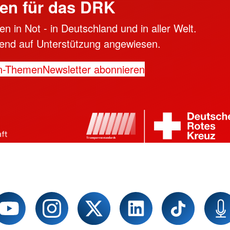
en für das DRK
n in Not - in Deutschland und in aller Welt.
ngend auf Unterstützung angewiesen.
n-Themen
Newsletter abonnieren