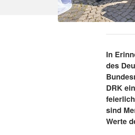
In Erin
des Deu
Bundesr
DRK ein
feierlic
sind Me
Werte d