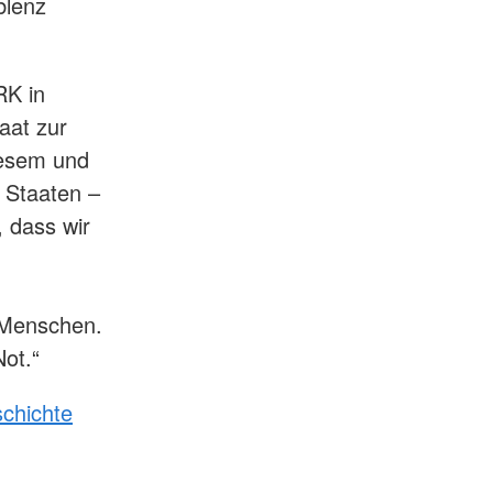
blenz
RK in
aat zur
iesem und
e Staaten –
 dass wir
r Menschen.
Not.“
chichte