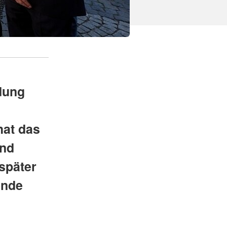
dung
hat das
und
 später
ende