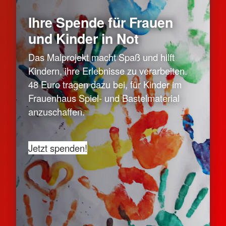
Ihre Spende für Frauen
und Kinder in Not
Das Malprojekt macht Spaß und hilft
Kindern, ihre Erlebnisse zu verarbeiten.
48 Euro tragen dazu bei, für Kinder im
Frauenhaus Spiel- und Bastelmaterial
anzuschaffen.
Jetzt spenden!